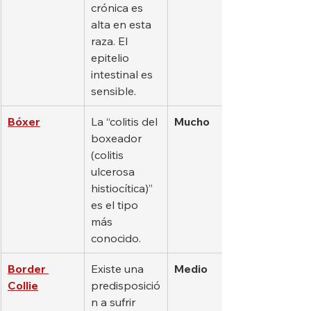
crónica es 
alta en esta 
raza. El 
epitelio 
intestinal es 
sensible.
Bóxer
La “colitis del 
Mucho
boxeador 
(colitis 
ulcerosa 
histiocítica)” 
es el tipo 
más 
conocido.
Border 
Existe una 
Medio
Collie
predisposició
n a sufrir 