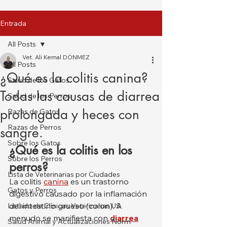
Entrada
All Posts
Vet. Ali Kemal DÖNMEZ
All Posts
¿Qué es la colitis canina?
Salud de los Gatos
Todas las causas de diarrea
Salud de los Perros
prolongada y heces con
Razas de Gatos
Razas de Perros
sangre.
Sobre los Gatos
¿Qué es la colitis en los 
Sobre los Perros
perros?
Lista de Veterinarias por Ciudades
La colitis 
canina
 es un trastorno 
Gatos y Perros
digestivo causado por la inflamación 
del intestino grueso (colon). A 
Listado de Clínicas Veterinarias US
menudo se manifiesta con 
diarrea
Salud Animal y Actualizaciones Norm