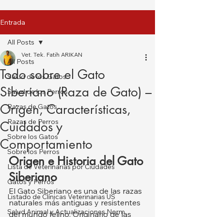
Entrada
All Posts
Vet. Tek. Fatih ARIKAN
All Posts
Todo sobre el Gato
Salud de los Gatos
Siberiano (Raza de Gato) –
Salud de los Perros
Origen, Características,
Razas de Gatos
Razas de Perros
Cuidados y
Sobre los Gatos
Comportamiento
Sobre los Perros
Origen e Historia del Gato 
Lista de Veterinarias por Ciudades
Siberiano
Gatos y Perros
El Gato Siberiano es una de las razas 
Listado de Clínicas Veterinarias US
naturales más antiguas y resistentes 
Salud Animal y Actualizaciones Norm
del mundo felino. Originario de las 