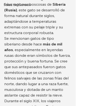
frías regiones boscosas de 
Siberia 
Salud del Ganado
(Rusia)
, este gato se desarrolló de 
forma natural durante siglos, 
adaptándose a temperaturas 
extremas con su pelaje triple y su 
estructura corporal robusta.
Se mencionan gatos de tipo 
siberiano desde hace 
más de mil 
años
, especialmente en leyendas 
rusas donde eran símbolos de fuerza, 
protección y buena fortuna. Se cree 
que sus antepasados fueron gatos 
domésticos que se cruzaron con 
felinos salvajes de las zonas frías del 
norte, dando lugar a una raza fuerte, 
musculosa y dotada de un manto 
aislante capaz de resistir la nieve.
Durante el siglo XIX, los viajeros 