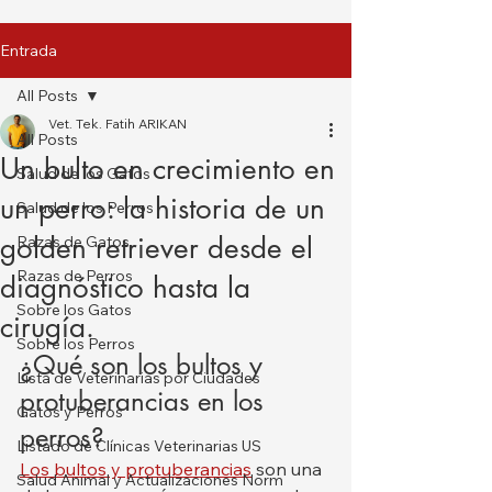
Entrada
All Posts
Vet. Tek. Fatih ARIKAN
All Posts
Un bulto en crecimiento en
Salud de los Gatos
un perro: la historia de un
Salud de los Perros
golden retriever desde el
Razas de Gatos
Razas de Perros
diagnóstico hasta la
Sobre los Gatos
cirugía.
Sobre los Perros
¿Qué son los bultos y 
Lista de Veterinarias por Ciudades
protuberancias en los 
Gatos y Perros
perros?
Listado de Clínicas Veterinarias US
Los bultos y protuberancias
 son una 
Salud Animal y Actualizaciones Norm