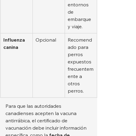
entornos 
de 
embarque 
y viaje.
Influenza 
Opcional
Recomend
canina
ado para 
perros 
expuestos 
frecuentem
ente a 
otros 
perros.
Para que las autoridades 
canadienses acepten la vacuna 
antirrábica, el certificado de 
vacunación debe incluir información 
específica, como la 
fecha de 