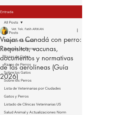
Entrada
All Posts
Vet. Tek. Fatih ARIKAN
All Posts
Viajar a Canadá con perro:
Salud de los Gatos
Requisitos, vacunas,
Salud de los Perros
documentos y normativas
Razas de Gatos
Razas de Perros
de las aerolíneas (Guía
Sobre los Gatos
2026)
Sobre los Perros
Lista de Veterinarias por Ciudades
Gatos y Perros
Listado de Clínicas Veterinarias US
Salud Animal y Actualizaciones Norm