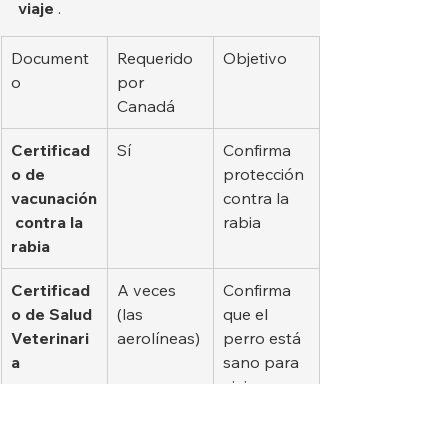
viaje
 .
Document
Requerido 
Objetivo
o
por 
Canadá
Certificad
Sí
Confirma 
o de 
protección 
vacunación
contra la 
 contra la 
rabia
rabia
Certificad
A veces 
Confirma 
o de Salud 
(las 
que el 
Veterinari
aerolíneas)
perro está 
a
sano para 
viajar.
Pasaporte 
Opcional
Contiene 