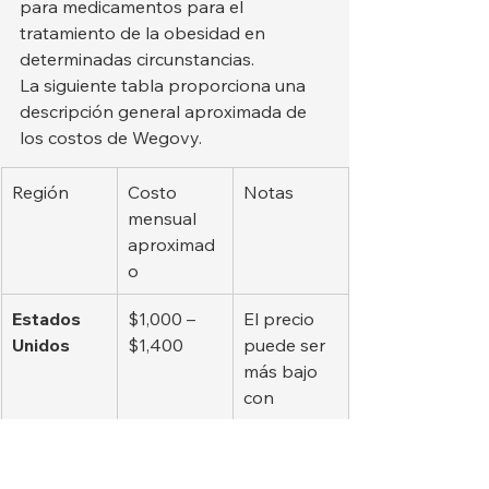
para medicamentos para el 
tratamiento de la obesidad en 
determinadas circunstancias.
La siguiente tabla proporciona una 
descripción general aproximada de 
los costos de Wegovy.
Región
Costo 
Notas
mensual 
aproximad
o
Estados 
$1,000 – 
El precio 
Unidos
$1,400
puede ser 
más bajo 
con 
seguros o 
programas
 de ahorro 