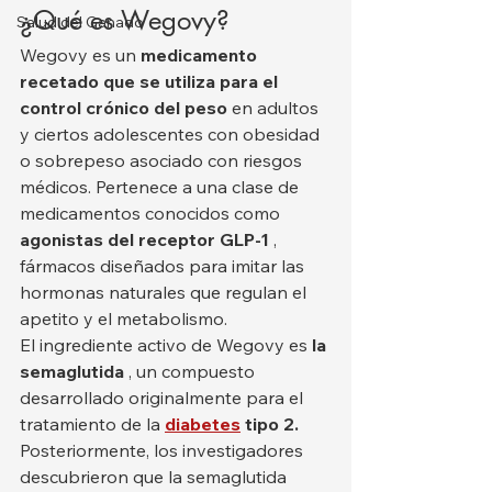
¿Qué es Wegovy?
Salud del Ganado
Wegovy es un 
medicamento 
recetado que se utiliza para el 
control crónico del peso
 en adultos 
y ciertos adolescentes con obesidad 
o sobrepeso asociado con riesgos 
médicos. Pertenece a una clase de 
medicamentos conocidos como 
agonistas del receptor GLP-1
 , 
fármacos diseñados para imitar las 
hormonas naturales que regulan el 
apetito y el metabolismo.
El ingrediente activo de Wegovy es 
la 
semaglutida
 , un compuesto 
desarrollado originalmente para el 
tratamiento de la 
diabetes
tipo 2.
Posteriormente, los investigadores 
descubrieron que la semaglutida 