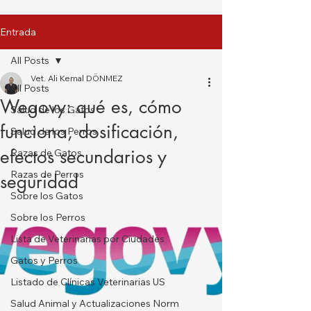
Entrada
All Posts
Vet. Ali Kemal DÖNMEZ
All Posts
Wegovy: qué es, cómo
Salud de los Gatos
funciona, dosificación,
Salud de los Perros
efectos secundarios y
Razas de Gatos
Razas de Perros
seguridad
Sobre los Gatos
Sobre los Perros
Lista de Veterinarias por Ciudades
Gatos y Perros
Listado de Clínicas Veterinarias US
Salud Animal y Actualizaciones Norm