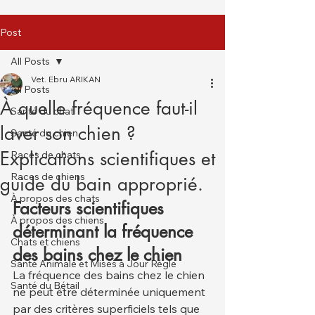
Post
All Posts
Vet. Ebru ARIKAN
All Posts
À quelle fréquence faut-il
Santé du chat
laver son chien ?
Santé du chien
Explications scientifiques et
Races de chats
Races de chiens
guide du bain approprié.
À propos des chats
Facteurs scientifiques 
À propos des chiens
déterminant la fréquence 
Chats et chiens
des bains chez le chien
Santé Animale et Mises à Jour Régle
La fréquence des bains chez le chien 
Santé du Bétail
ne peut être déterminée uniquement 
par des critères superficiels tels que 