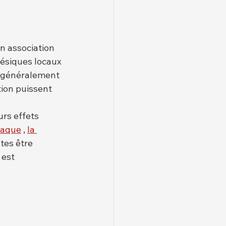
n association 
ésiques locaux 
e généralement 
tion puissent 
urs effets 
iaque
 , 
la 
tes être 
 est 