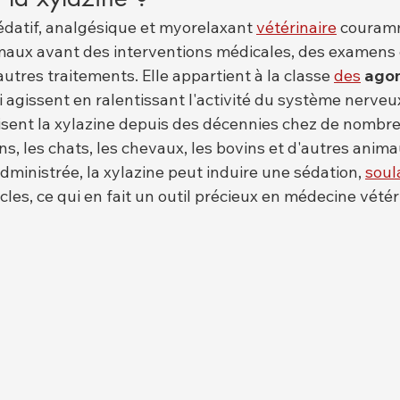
édatif, analgésique et myorelaxant 
vétérinaire
 couramm
maux avant des interventions médicales, des examens 
autres traitements. Elle appartient à la classe 
des
agon
ui agissent en ralentissant l'activité du système nerveu
ilisent la xylazine depuis des décennies chez de nombr
, les chats, les chevaux, les bovins et d'autres anima
administrée, la xylazine peut induire une sédation, 
soul
les, ce qui en fait un outil précieux en médecine vétér