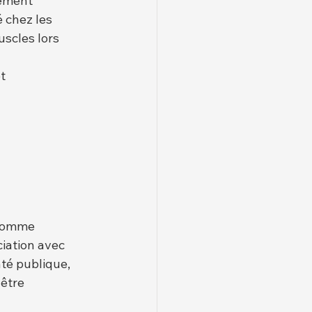
vement 
 chez les 
uscles lors 
t 
 comme 
ciation avec 
té publique, 
être 