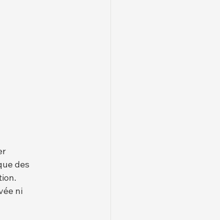
r 
que des 
ion.
vée ni 