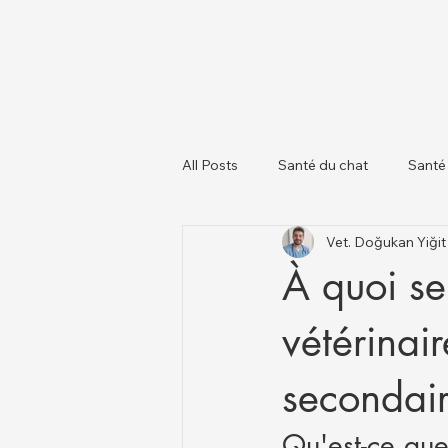
All Posts
Santé du chat
Santé
Vet. Doğukan Yiği
À propos des chiens
Chats et
À quoi se
vétérinai
secondai
Qu'est-ce que