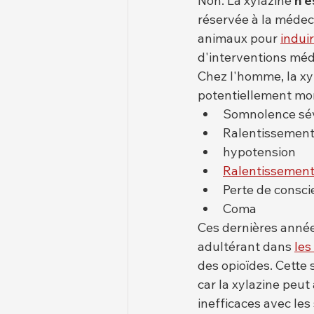
Non. La xylazine 
n'e
réservée à la médec
animaux pour 
indui
d'interventions méd
Chez l'homme, la xy
potentiellement mo
Somnolence sé
Ralentissement
hypotension
Ralentissement
Perte de consc
Coma
Ces dernières année
adultérant dans 
les
des opioïdes. Cette
car la xylazine peut
inefficaces avec le