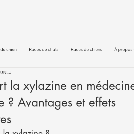
 du chien
Races de chats
Races de chiens
À propos 
t ÜNLÜ
 chiens
Santé Animale et Mises à Jour Régle
Santé du Béta
rt la xylazine en médecin
re ? Avantages et effets
res
 la xylazine ?