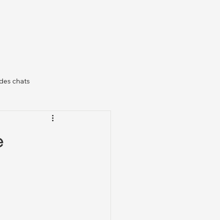
des chats
il
e