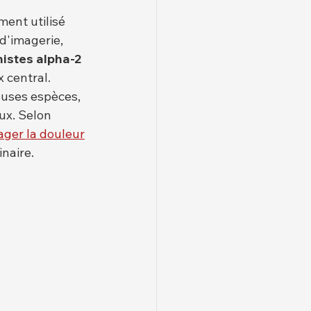
ent utilisé 
d'imagerie, 
istes alpha-2 
x central.
euses espèces, 
ux. Selon 
ager la douleur
inaire.