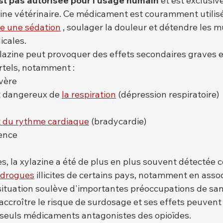
st pas autorisée pour l'usage humain
 et est exclusi
ine vétérinaire. Ce médicament est couramment utilisé
re une sédation
 , soulager la douleur et détendre les m
icales.
lazine peut provoquer des effets secondaires graves e
rtels, notamment :
vère
 dangereux de 
la respiration
 (dépression respiratoire)
 du rythme cardiaque
 (bradycardie)
ience
s, la xylazine a été de plus en plus souvent détectée
 drogues
 illicites de certains pays, notamment en asso
 situation soulève d'importantes préoccupations de san
 accroître le risque de surdosage et ses effets peuvent 
s seuls médicaments antagonistes des opioïdes.