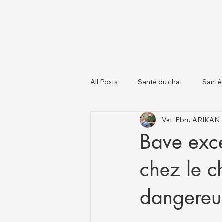
All Posts
Santé du chat
Santé
Vet. Ebru ARIKAN
À propos des chiens
Chats et
Bave exce
chez le c
dangereux