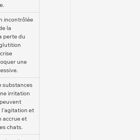
e.
n incontrôlée 
e la 
a perte du 
lutition 
crise 
oquer une 
cessive.
e substances 
e irritation 
 peuvent 
l'agitation et 
n accrue et 
les chats.