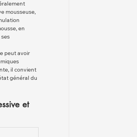
néralement 
ive mousseuse, 
mulation 
ousse, en 
 ses 
e peut avoir 
émiques 
e, il convient 
tat général du 
ssive et 