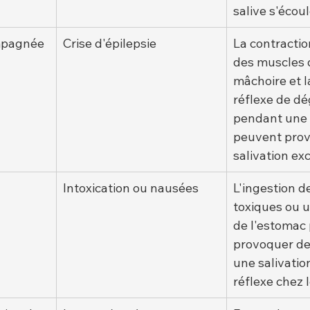
salive s'écoul
mpagnée 
Crise d'épilepsie
La contractio
des muscles d
mâchoire et l
réflexe de dég
pendant une 
peuvent prov
salivation ex
Intoxication ou nausées
L'ingestion d
toxiques ou un
de l'estomac
provoquer de 
une salivatio
réflexe chez 