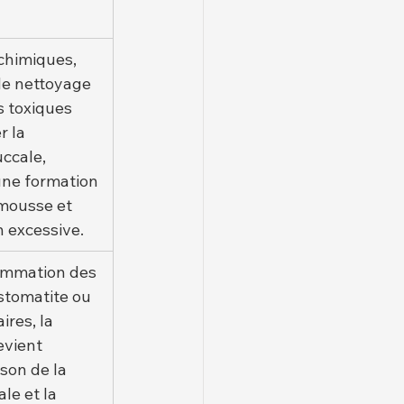
chimiques, 
de nettoyage 
s toxiques 
r la 
cale, 
ne formation 
mousse et 
n excessive.
ammation des 
stomatite ou 
res, la 
evient 
ison de la 
le et la 