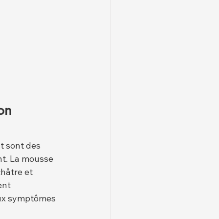
on 
t sont des 
nt. La mousse 
hâtre et 
ent 
deux symptômes 