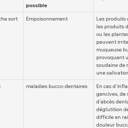
possible
he sort 
Empoisonnement
Les produits 
les produits 
ou les plante
peuvent irrite
muqueuse buc
provoquant u
soudaine de 
une salivatio
 
maladies bucco-dentaires
En cas d'infl
gencives, de 
d'abcès dentai
déglutition d
difficile en ra
douleur bucca