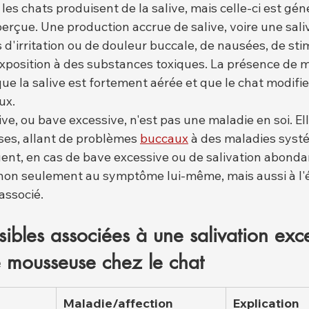
es chats produisent de la salive, mais celle-ci est gé
perçue. Une production accrue de salive, voire une sal
 d'irritation ou de douleur buccale, de nausées, de sti
xposition à des substances toxiques. La présence de m
 que la salive est fortement aérée et que le chat modifie
ux.
ive, ou bave excessive, n'est pas une maladie en soi. Ell
es, allant de problèmes 
buccaux
 à des maladies syst
nt, en cas de bave excessive ou de salivation abondant
 non seulement au symptôme lui-même, mais aussi à l'é
associé.
ibles associées à une salivation exce
 mousseuse chez le chat
Maladie/affection 
Explication