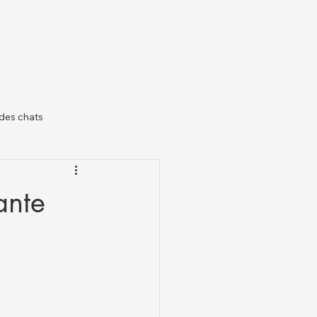
des chats
il
ante