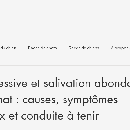
 du chien
Races de chats
Races de chiens
À propos 
 chiens
Santé Animale et Mises à Jour Régle
Santé du Béta
ssive et salivation abond
hat : causes, symptômes
 et conduite à tenir