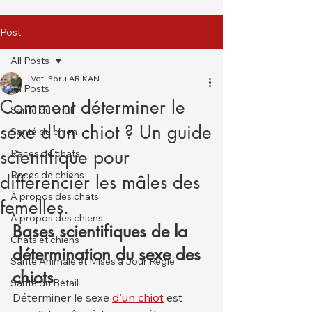
Post
All Posts
Vet. Ebru ARIKAN
All Posts
Comment déterminer le
Santé du chat
sexe d'un chiot ? Un guide
Santé du chien
scientifique pour
Races de chats
Races de chiens
différencier les mâles des
À propos des chats
femelles.
À propos des chiens
Bases scientifiques de la 
Chats et chiens
détermination du sexe des 
Santé Animale et Mises à Jour Régle
chiots
Santé du Bétail
Déterminer le sexe 
d'un chiot
 est 