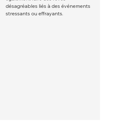
désagréables liés à des événements 
stressants ou effrayants.
Par exemple, un chien ayant 
récemment vécu un orage violent, un 