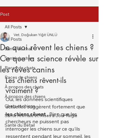
Post
All Posts
Vet. Doğukan Yiğit ÜNLÜ
All Posts
De quoi rêvent les chiens ?
Santé du chat
Ce que la science révèle sur
Santé du chien
les rêves canins
Races de chats
Races de chiens
Les chiens rêvent-ils 
À propos des chats
vraiment ?
À propos des chiens
Oui, les données scientifiques 
Chats et chiens
actuelles suggèrent fortement que 
les chiens rêvent
 . Bien que les 
Santé Animale et Mises à Jour Régle
chercheurs ne puissent pas 
Santé du Bétail
interroger les chiens sur ce qu'ils 
ressentent pendant leur sommeil, les 