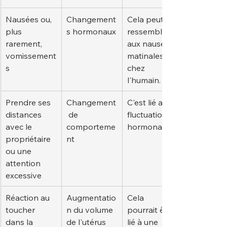
Nausées ou, 
Changement
Cela peut 
plus 
s hormonaux
ressembler 
rarement, 
aux nausées 
vomissement
matinales 
s
chez 
l'humain.
Prendre ses 
Changement
C'est lié aux 
distances 
 de 
fluctuations 
avec le 
comporteme
hormonales.
propriétaire 
nt
ou une 
attention 
excessive
Réaction au 
Augmentatio
Cela 
toucher 
n du volume 
pourrait être 
dans la 
de l'utérus
lié à une 