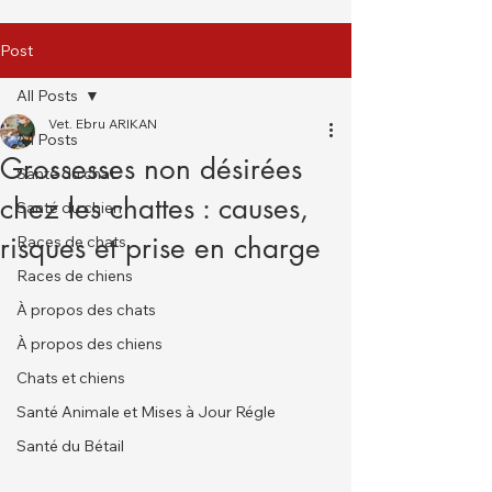
Post
All Posts
Vet. Ebru ARIKAN
All Posts
Grossesses non désirées
Santé du chat
chez les chattes : causes,
Santé du chien
risques et prise en charge
Races de chats
Races de chiens
À propos des chats
À propos des chiens
Chats et chiens
Santé Animale et Mises à Jour Régle
Santé du Bétail