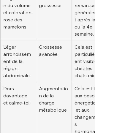
n du volume 
grossesse
remarque 
et coloration 
généralemen
rose des 
t après la 3e 
mamelons
ou la 4e 
semaine.
Léger 
Grossesse 
Cela est 
arrondissem
avancée
particulièrem
ent de la 
ent visible 
région 
chez les 
abdominale.
chats minces.
Dors 
Augmentatio
Cela est lié 
davantage 
n de la 
aux besoins 
et calme-toi.
charge 
énergétiques
métabolique
 et aux 
changement
s 
hormonaux.