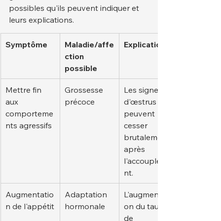
possibles qu'ils peuvent indiquer et 
leurs explications.
Symptôme
Maladie/affe
Explication
ction 
possible
Mettre fin 
Grossesse 
Les signes 
aux 
précoce
d'œstrus 
comporteme
peuvent 
nts agressifs
cesser 
brutalement 
après 
l'accoupleme
nt.
Augmentatio
Adaptation 
L'augmentati
n de l'appétit
hormonale
on du taux 
de 