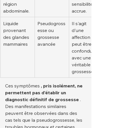
région 
sensibilité 
abdominale.
accrue.
Liquide 
Pseudogross
Il s'agit 
provenant 
esse ou 
d'une 
des glandes 
grossesse 
affection qui 
mammaires
avancée
peut être 
confondue 
avec une 
véritable 
grossesse.
Ces symptômes 
, pris isolément, ne 
permettent pas d'établir un 
diagnostic définitif de grossesse
 . 
Des manifestations similaires 
peuvent être observées dans des 
cas tels que la pseudogrossesse, les 
troubles hormonaux et certaines 