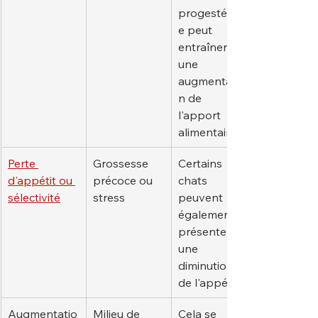
progestéron
e peut 
entraîner 
une 
augmentatio
n de 
l'apport 
alimentaire.
Perte 
Grossesse 
Certains 
d'appétit ou 
précoce ou 
chats 
sélectivité
stress
peuvent 
également 
présenter 
une 
diminution 
de l'appétit.
Augmentatio
Milieu de 
Cela se 