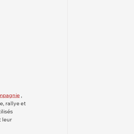
ompagnie
 , 
, rallye et 
lisés 
 leur 