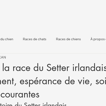
 du chien
Races de chats
Races de chiens
À propos 
IKAN
 chiens
Santé Animale et Mises à Jour Régle
Santé du Béta
la race du Setter irlandais
nt, espérance de vie, soi
 courantes
toire du Setter irlandais