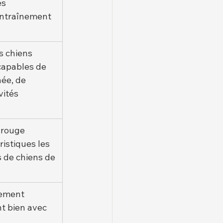
s 
entraînement 
s chiens 
capables de 
née, de 
vités 
 rouge 
ristiques les 
 de chiens de 
tement 
t bien avec 