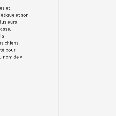
es et 
étique et son 
lusieurs 
asse, 
la 
s chiens 
té pour 
u nom de « 