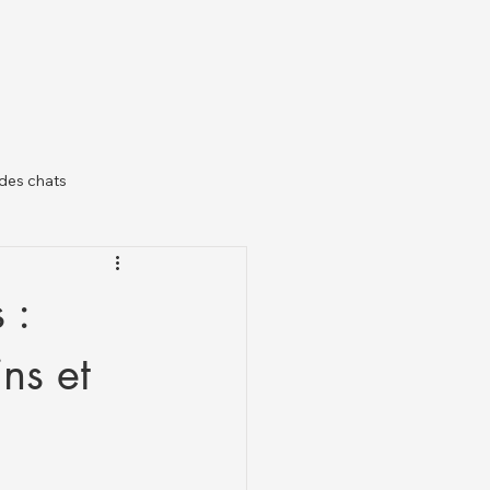
des chats
il
 :
ns et