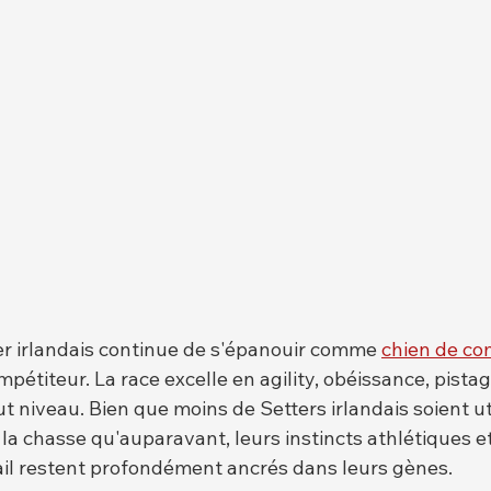
er irlandais continue de s'épanouir comme 
chien de c
pétiteur. La race excelle en agility, obéissance, pistage
t niveau. Bien que moins de Setters irlandais soient uti
a chasse qu'auparavant, leurs instincts athlétiques et
vail restent profondément ancrés dans leurs gènes.