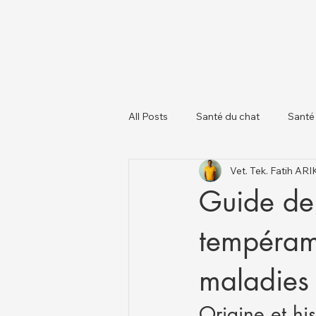
All Posts
Santé du chat
Santé
Vet. Tek. Fatih AR
À propos des chiens
Chats et
Guide de 
tempérame
maladies
Origine et his