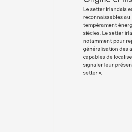
Le setter irlandais 
reconnaissables au 
tempérament énergiqu
siècles. Le setter i
notamment pour repé
généralisation des 
capables de localise
signaler leur prése
setter ».