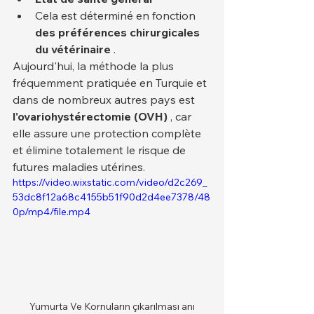
Cela est déterminé en fonction 
des préférences chirurgicales 
du vétérinaire
 .
Aujourd'hui, la méthode la plus 
fréquemment pratiquée en Turquie et 
dans de nombreux autres pays est 
l'ovariohystérectomie (OVH)
 , car 
elle assure une protection complète 
et élimine totalement le risque de 
futures maladies utérines.
https://video.wixstatic.com/video/d2c269_
53dc8f12a68c4155b51f90d2d4ee7378/48
0p/mp4/file.mp4
Yumurta Ve Kornuların çıkarılması anı