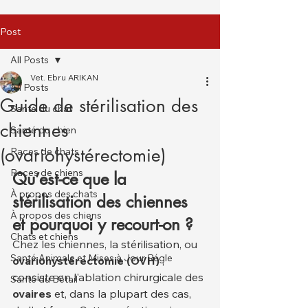
Post
All Posts
Vet. Ebru ARIKAN
All Posts
Guide de stérilisation des
Santé du chat
chiennes
Santé du chien
(ovariohystérectomie)
Races de chats
Races de chiens
Qu’est-ce que la 
À propos des chats
stérilisation des chiennes 
À propos des chiens
et pourquoi y recourt-on ?
Chats et chiens
Chez les chiennes, la stérilisation, ou 
Santé Animale et Mises à Jour Régle
ovariohystérectomie (OVH)
 , 
consiste en l'ablation chirurgicale des 
Santé du Bétail
ovaires
 et, dans la plupart des cas, 