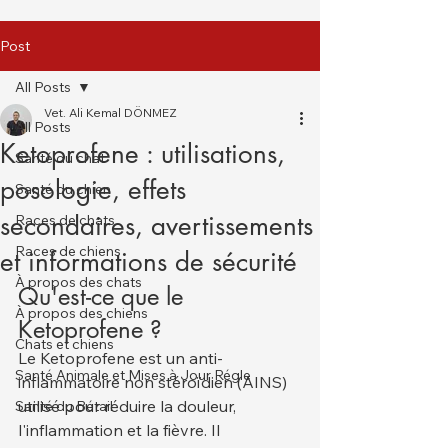
Post
All Posts
Vet. Ali Kemal DÖNMEZ
All Posts
Ketoprofene : utilisations,
Santé du chat
posologie, effets
Santé du chien
secondaires, avertissements
Races de chats
Races de chiens
et informations de sécurité
À propos des chats
Qu'est-ce que le 
À propos des chiens
Ketoprofene ?
Chats et chiens
Le Ketoprofene est un anti-
Santé Animale et Mises à Jour Régle
inflammatoire non stéroïdien (AINS) 
utilisé pour réduire la douleur, 
Santé du Bétail
l'inflammation et la fièvre. Il 