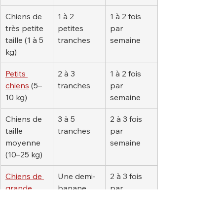
Chiens de 
1 à 2 
1 à 2 fois 
très petite 
petites 
par 
taille (1 à 5 
tranches
semaine
kg)
Petits 
2 à 3 
1 à 2 fois 
chiens
 (5–
tranches
par 
10 kg)
semaine
Chiens de 
3 à 5 
2 à 3 fois 
taille 
tranches
par 
moyenne 
semaine
(10–25 kg)
Chiens de 
Une demi-
2 à 3 fois 
grande 
banane
par 
taille
 (25–
semaine
40 kg)