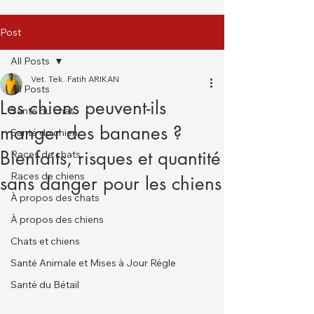
Post
All Posts
Vet. Tek. Fatih ARIKAN
All Posts
Les chiens peuvent-ils
Santé du chat
manger des bananes ?
Santé du chien
Bienfaits, risques et quantité
Races de chats
Races de chiens
sans danger pour les chiens
À propos des chats
À propos des chiens
Chats et chiens
Santé Animale et Mises à Jour Régle
Santé du Bétail