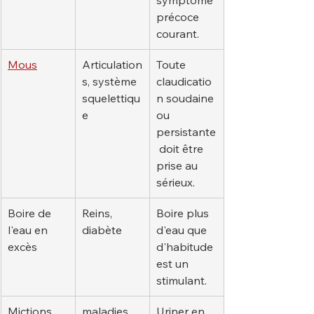
symptôme 
précoce 
courant.
Mous
Articulation
Toute 
s, système 
claudicatio
squelettiqu
n soudaine 
e
ou 
persistante
 doit être 
prise au 
sérieux.
Boire de 
Reins, 
Boire plus 
l'eau en 
diabète
d'eau que 
excès
d'habitude 
est un 
stimulant.
Mictions 
maladies 
Uriner en 