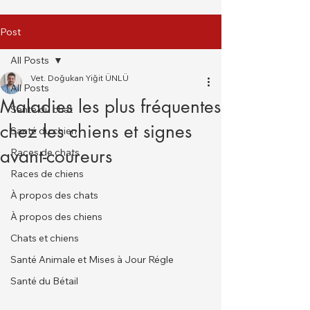
Post
All Posts
Vet. Doğukan Yiğit ÜNLÜ
All Posts
Maladies les plus fréquentes
Santé du chat
chez les chiens et signes
Santé du chien
avant-coureurs
Races de chats
Races de chiens
À propos des chats
À propos des chiens
Chats et chiens
Santé Animale et Mises à Jour Régle
Santé du Bétail