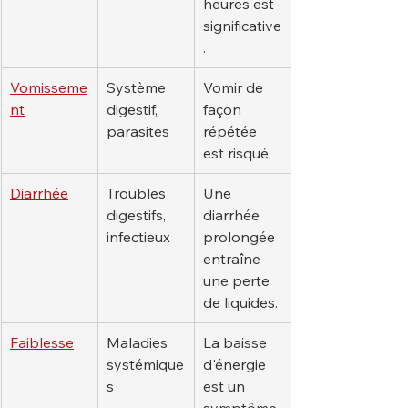
heures est 
significative
.
Vomisseme
Système 
Vomir de 
nt
digestif, 
façon 
parasites
répétée 
est risqué.
Diarrhée
Troubles 
Une 
digestifs, 
diarrhée 
infectieux
prolongée 
entraîne 
une perte 
de liquides.
Faiblesse
Maladies 
La baisse 
systémique
d'énergie 
s
est un 