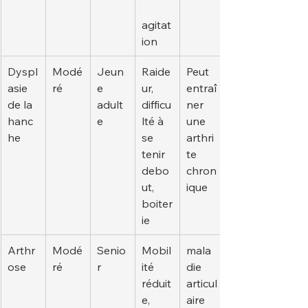
agitat
ion
Dyspl
Modé
Jeun
Raide
Peut 
asie 
ré
e 
ur, 
entraî
de la 
adult
difficu
ner 
hanc
e
lté à 
une 
he
se 
arthri
tenir 
te 
debo
chron
ut, 
ique
boiter
ie
Arthr
Modé
Senio
Mobil
mala
ose
ré
r
ité 
die 
réduit
articul
e, 
aire 