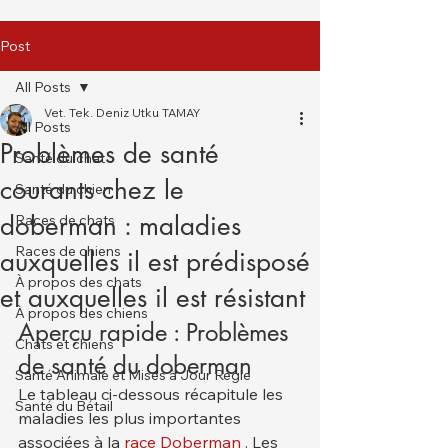
Post
All Posts
Vet. Tek. Deniz Utku TAMAY
All Posts
Problèmes de santé
Santé du chat
courants chez le
Santé du chien
doberman : maladies
Races de chats
Races de chiens
auxquelles il est prédisposé
À propos des chats
et auxquelles il est résistant
À propos des chiens
Aperçu rapide : Problèmes 
Chats et chiens
de santé du doberman
Santé Animale et Mises à Jour Régle
Le tableau ci-dessous récapitule les 
Santé du Bétail
maladies les plus importantes 
associées à la 
race Doberman
 . Les 