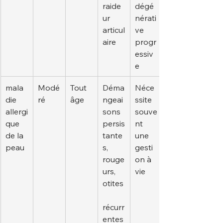
raide
dégé
ur 
nérati
articul
ve 
aire
progr
essiv
e
mala
Modé
Tout 
Déma
Néce
die 
ré
âge
ngeai
ssite 
allergi
sons 
souve
que 
persis
nt 
de la 
tante
une 
peau
s, 
gesti
rouge
on à 
urs, 
vie
otites
récurr
entes