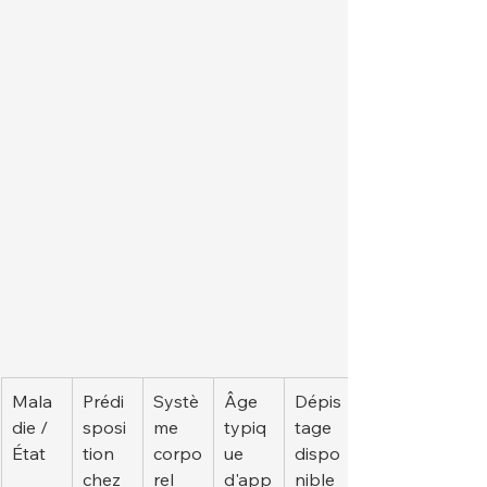
Mala
Prédi
Systè
Âge 
Dépis
die / 
sposi
me 
typiq
tage 
État
tion 
corpo
ue 
dispo
chez 
rel 
d'app
nible