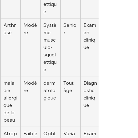
ettiqu
e
Arthr
Modé
Systè
Senio
Exam
ose
ré
me 
r
en 
musc
cliniq
ulo-
ue
squel
ettiqu
e
mala
Modé
derm
Tout 
Diagn
die 
ré
atolo
âge
ostic 
allergi
gique
cliniq
que 
ue
de la 
peau
Atrop
Faible
Opht
Varia
Exam