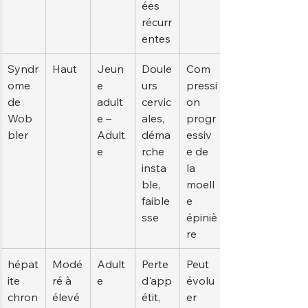
ées 
récurr
entes
Syndr
Haut
Jeun
Doule
Com
ome 
e 
urs 
pressi
de 
adult
cervic
on 
Wob
e – 
ales, 
progr
bler
Adult
déma
essiv
e
rche 
e de 
insta
la 
ble, 
moell
faible
e 
sse
épiniè
re
hépat
Modé
Adult
Perte 
Peut 
ite 
ré à 
e
d'app
évolu
chron
élevé
étit, 
er 