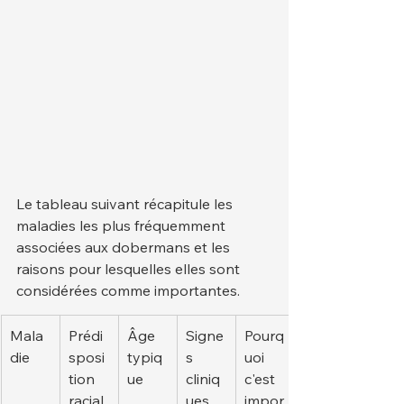
Le tableau suivant récapitule les 
maladies les plus fréquemment 
associées aux dobermans et les 
raisons pour lesquelles elles sont 
considérées comme importantes.
Mala
Prédi
Âge 
Signe
Pourq
die
sposi
typiq
s 
uoi 
tion 
ue
cliniq
c'est 
racial
ues 
impor