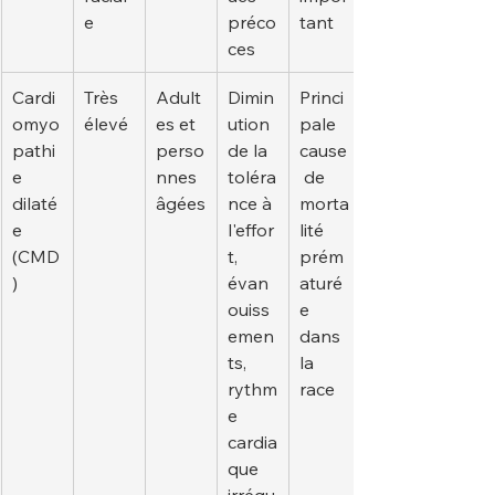
e
préco
tant
ces
Cardi
Très 
Adult
Dimin
Princi
omyo
élevé
es et 
ution 
pale 
pathi
perso
de la 
cause
e 
nnes 
toléra
 de 
dilaté
âgées
nce à 
morta
e 
l'effor
lité 
(CMD
t, 
prém
)
évan
aturé
ouiss
e 
emen
dans 
ts, 
la 
rythm
race
e 
cardia
que 
irrégu