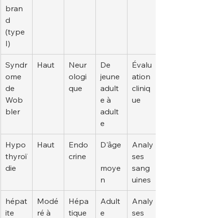
bran
d 
(type 
I)
Syndr
Haut
Neur
De 
Évalu
ome 
ologi
jeune 
ation 
de 
que
adult
cliniq
Wob
e à 
ue
bler
adult
e
Hypo
Haut
Endo
D'âge
Analy
thyroï
crine
ses 
die
moye
sang
n
uines
hépat
Modé
Hépa
Adult
Analy
ite 
ré à 
tique
e
ses 