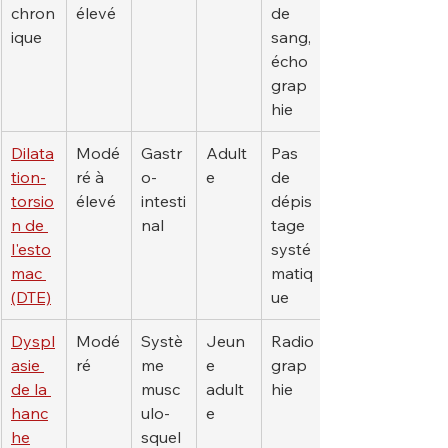
chron
élevé
de 
ique
sang, 
écho
grap
hie
Dilata
Modé
Gastr
Adult
Pas 
tion-
ré à 
o-
e
de 
torsio
élevé
intesti
dépis
n de 
nal
tage 
l'esto
systé
mac 
matiq
(DTE)
ue
Dyspl
Modé
Systè
Jeun
Radio
asie 
ré
me 
e 
grap
de la 
musc
adult
hie
hanc
ulo-
e
he
squel