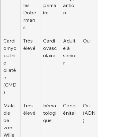
les 
prima
aritio
Dobe
ire
n
rman
s
Cardi
Très 
Cardi
Adult
Oui
omyo
élevé
ovasc
e à 
pathi
ulaire
senio
e 
r
dilaté
e 
(CMD
)
Mala
Très 
héma
Cong
Oui 
die 
élevé
tologi
énital
(ADN
de 
que
)
von 
Wille