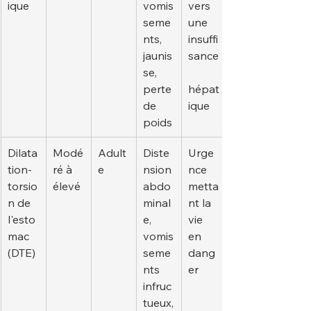
ique
vomis
vers 
seme
une 
nts, 
insuffi
jaunis
sance
se, 
perte 
hépat
de 
ique
poids
Dilata
Modé
Adult
Diste
Urge
tion-
ré à 
e
nsion 
nce 
torsio
élevé
abdo
metta
n de 
minal
nt la 
l'esto
e, 
vie 
mac 
vomis
en 
(DTE)
seme
dang
nts 
er
infruc
tueux,