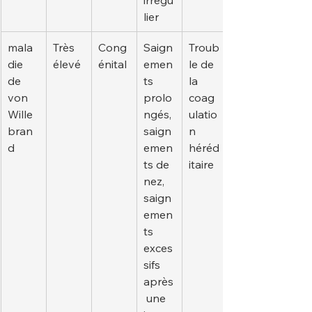
lier
mala
Très 
Cong
Saign
Troub
die 
élevé
énital
emen
le de 
de 
ts 
la 
von 
prolo
coag
Wille
ngés, 
ulatio
bran
saign
n 
d
emen
héréd
ts de 
itaire
nez, 
saign
emen
ts 
exces
sifs 
après
 une 