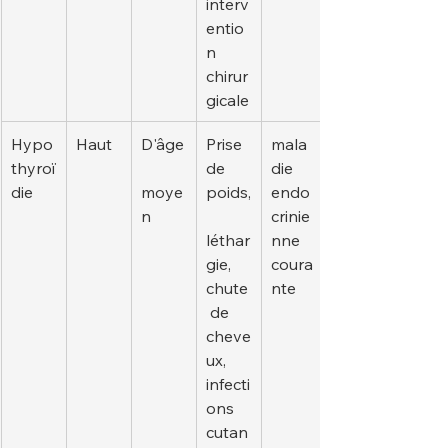
interv
entio
n 
chirur
gicale
Hypo
Haut
D'âge
Prise 
mala
thyroï
de 
die 
die
moye
poids,
endo
n
crinie
léthar
nne 
gie, 
coura
chute
nte
 de 
cheve
ux, 
infecti
ons 
cutan