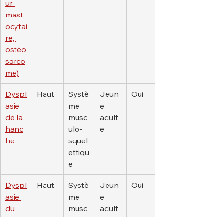
ur 
mast
ocytai
re, 
ostéo
sarco
me)
Dyspl
Haut
Systè
Jeun
Oui
asie 
me 
e 
de la 
musc
adult
hanc
ulo-
e
he
squel
ettiqu
e
Dyspl
Haut
Systè
Jeun
Oui
asie 
me 
e 
du 
musc
adult