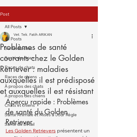
Post
All Posts
Vet. Tek. Fatih ARIKAN
All Posts
Problèmes de santé
Santé du chat
courants chez le Golden
Santé du chien
Retriever : maladies
Races de chats
Races de chiens
auxquelles il est prédisposé
À propos des chats
et auxquelles il est résistant
À propos des chiens
Aperçu rapide : Problèmes 
Chats et chiens
de santé du Golden 
Santé Animale et Mises à Jour Régle
Retriever
Santé du Bétail
Les Golden Retrievers
 présentent un 