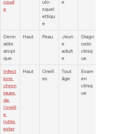
coud
ulo-
e
e
squel
ettiqu
e
Derm
Haut
Peau
Jeun
Diagn
atite 
e 
ostic 
atopi
adult
cliniq
que
e
ue
Infect
Haut
Oreill
Tout 
Exam
ions 
es
âge
en 
chron
cliniq
iques 
ue
de 
l'oreill
e 
(otite 
exter