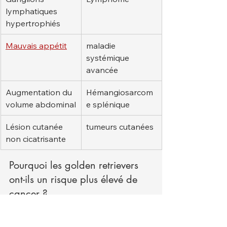
lymphatiques 
hypertrophiés
Mauvais appétit
maladie 
systémique 
avancée
Augmentation du 
Hémangiosarcom
volume abdominal
e splénique
Lésion cutanée 
tumeurs cutanées
non cicatrisante
Pourquoi les golden retrievers 
ont-ils un risque plus élevé de 
cancer ?
Les chercheurs estiment que la 
prévalence accrue du cancer chez les 