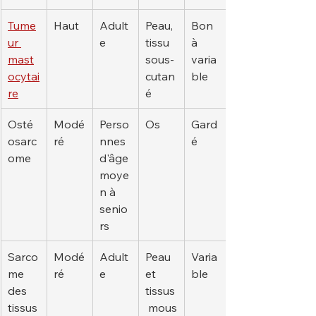
Tume
Haut
Adult
Peau, 
Bon 
ur 
e
tissu 
à 
mast
sous-
varia
ocytai
cutan
ble
re
é
Osté
Modé
Perso
Os
Gard
osarc
ré
nnes 
é
ome
d'âge 
moye
n à 
senio
rs
Sarco
Modé
Adult
Peau 
Varia
me 
ré
e
et 
ble
des 
tissus
tissus
 mous