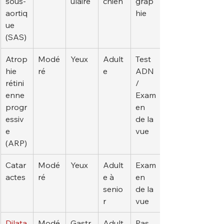
sous-
ulaire
chien
grap
aortiq
hie
ue 
(SAS)
Atrop
Modé
Yeux
Adult
Test 
hie 
ré
e
ADN 
rétini
/ 
enne 
Exam
progr
en 
essiv
de la 
e 
vue
(ARP)
Catar
Modé
Yeux
Adult
Exam
actes
ré
e à 
en 
senio
de la 
r
vue
Dilata
Modé
Gastr
Adult
Pas 