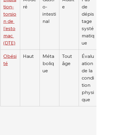
tion-
ré
o-
e
de 
torsio
intesti
dépis
n de 
nal
tage 
l'esto
systé
mac 
matiq
(DTE)
ue
Obési
Haut
Méta
Tout 
Évalu
té
boliq
âge
ation 
ue
de la 
condi
tion 
physi
que