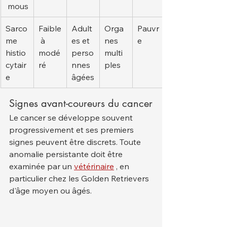
 mous
Sarco
Faible
Adult
Orga
Pauvr
me 
 à 
es et 
nes 
e
histio
modé
perso
multi
cytair
ré
nnes 
ples
e
âgées
Signes avant-coureurs du cancer
Le cancer se développe souvent 
progressivement et ses premiers 
signes peuvent être discrets. Toute 
anomalie persistante doit être 
examinée par un 
vétérinaire
 , en 
particulier chez les Golden Retrievers 
d'âge moyen ou âgés.