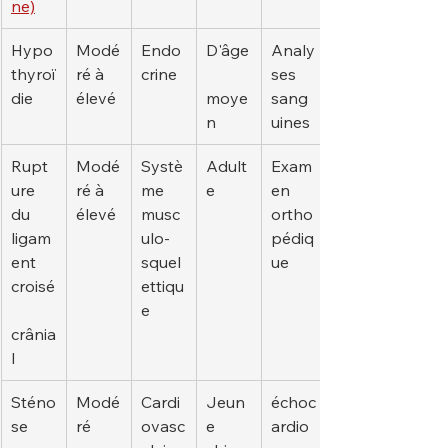
ne)
Hypo
Modé
Endo
D'âge
Analy
thyroï
ré à 
crine
ses 
die
élevé
moye
sang
n
uines
Rupt
Modé
Systè
Adult
Exam
ure 
ré à 
me 
e
en 
du 
élevé
musc
ortho
ligam
ulo-
pédiq
ent 
squel
ue
croisé
ettiqu
e
crânia
l
Sténo
Modé
Cardi
Jeun
échoc
se 
ré
ovasc
e 
ardio