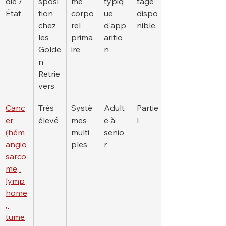
die / 
sposi
me 
typiq
tage 
État
tion 
corpo
ue 
dispo
chez 
rel 
d'app
nible
les 
prima
aritio
Golde
ire
n
n 
Retrie
vers
Canc
Très 
Systè
Adult
Partie
er 
élevé
mes 
e à 
l
(hém
multi
senio
angio
ples
r
sarco
me, 
lymp
home
, 
tume