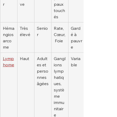
r
ve
paux 
touch
és
Héma
Très 
Senio
Rate, 
Gard
ngios
élevé
r
Cœur,
é à 
arco
 Foie
pauvr
me
e
Lymp
Haut
Adult
Gangl
Varia
home
es et 
ions 
ble
perso
lymp
nnes 
hatiq
âgées
ues, 
systè
me 
immu
nitair
e