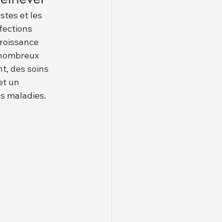
tes et les 
fections 
croissance 
 nombreux 
, des soins 
et un 
s maladies.