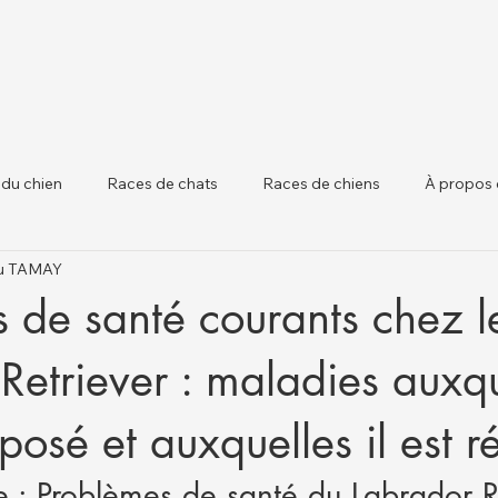
 du chien
Races de chats
Races de chiens
À propos 
tku TAMAY
 chiens
Santé Animale et Mises à Jour Régle
Santé du Béta
 de santé courants chez l
Retriever : maladies auxque
posé et auxquelles il est ré
 : Problèmes de santé du Labrador R