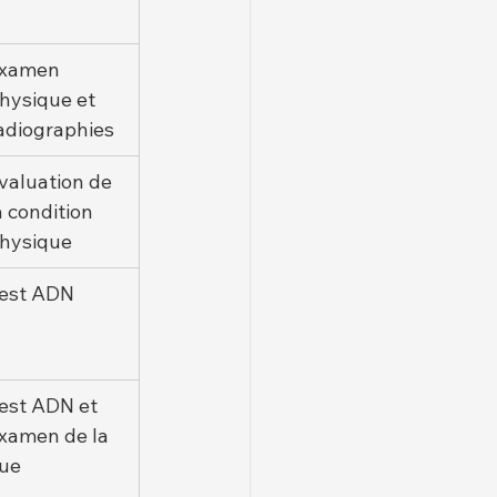
xamen 
hysique et 
adiographies
valuation de 
a condition 
hysique
est ADN
est ADN et 
xamen de la 
ue