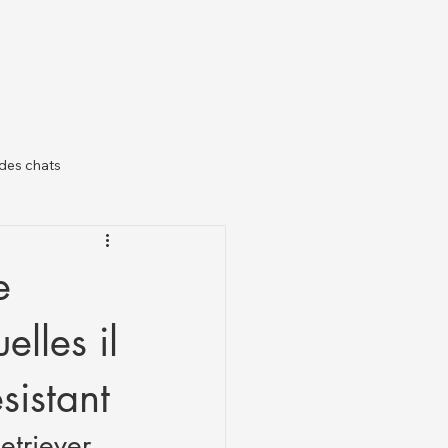
des chats
il
e
lles il
sistant
etriever