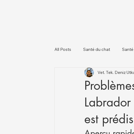
All Posts
Santé du chat
Santé
Vet. Tek. Deniz U
À propos des chiens
Chats et
Problèmes
Labrador 
est prédis
Aperçu rapide