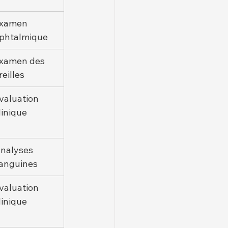
xamen 
phtalmique
xamen des 
reilles
valuation 
linique
nalyses 
anguines
valuation 
linique