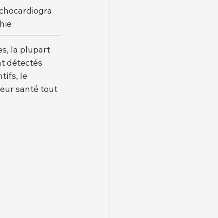
chocardiogra
hie
s, la plupart 
t détectés 
ifs, le 
eur santé tout 