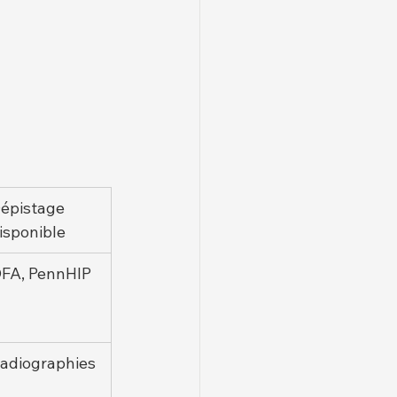
épistage 
isponible
FA, PennHIP
adiographies