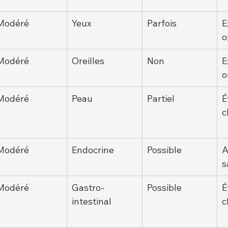
Modéré
Yeux
Parfois
E
o
Modéré
Oreilles
Non
E
o
Modéré
Peau
Partiel
É
c
Modéré
Endocrine
Possible
A
s
Modéré
Gastro-
Possible
É
intestinal
c