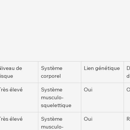
Niveau de 
Système 
Lien génétique
D
risque
corporel
d
Très élevé
Système 
Oui
O
musculo-
squelettique
Très élevé
Système 
Oui
R
musculo-