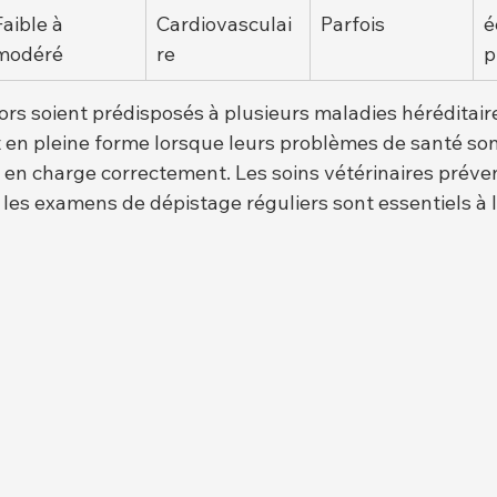
Faible à 
Cardiovasculai
Parfois
é
modéré
re
p
rs soient prédisposés à plusieurs maladies héréditaire
 en pleine forme lorsque leurs problèmes de santé son
en charge correctement. Les soins vétérinaires prévent
 les examens de dépistage réguliers sont essentiels à l