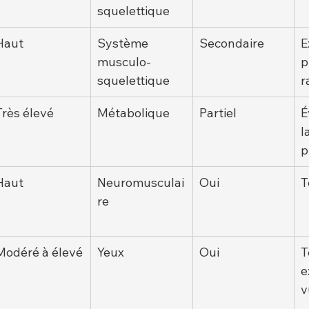
squelettique
Haut
Système 
Secondaire
E
musculo-
p
squelettique
r
Très élevé
Métabolique
Partiel
É
l
p
Haut
Neuromusculai
Oui
T
re
Modéré à élevé
Yeux
Oui
T
e
v