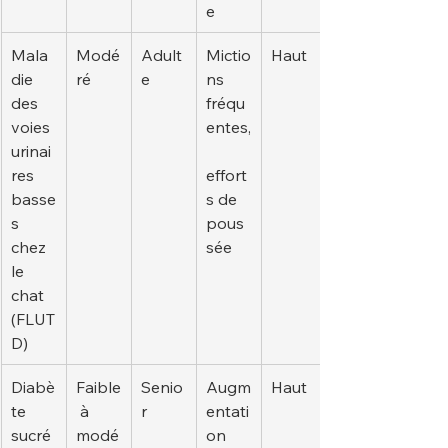
e
Mala
Modé
Adult
Mictio
Haut
die 
ré
e
ns 
des 
fréqu
voies 
entes,
urinai
res 
effort
basse
s de 
s 
pous
chez 
sée
le 
chat 
(FLUT
D)
Diabè
Faible
Senio
Augm
Haut
te 
 à 
r
entati
sucré
modé
on 