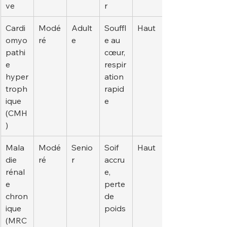
ve
r
Cardi
Modé
Adult
Souffl
Haut
omyo
ré
e
e au 
pathi
cœur, 
e 
respir
hyper
ation 
troph
rapid
ique 
e
(CMH
)
Mala
Modé
Senio
Soif 
Haut
die 
ré
r
accru
rénal
e, 
e 
perte 
chron
de 
ique 
poids
(MRC