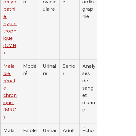
omyo
ré
ovasc
e
ardio
pathi
ulaire
grap
e 
hie
hyper
troph
ique 
(CMH
)
Mala
Modé
Urinai
Senio
Analy
die 
ré
re
r
ses 
rénal
de 
e 
sang 
chron
et 
ique 
d'urin
(MRC
e
)
Mala
Faible
Urinai
Adult
Écho