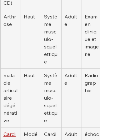
CD)
Arthr
Haut
Systè
Adult
Exam
ose
me 
e
en 
musc
cliniq
ulo-
ue et 
squel
image
ettiqu
rie
e
mala
Haut
Systè
Adult
Radio
die 
me 
e
grap
articul
musc
hie
aire 
ulo-
dégé
squel
nérati
ettiqu
ve
e
Cardi
Modé
Cardi
Adult
échoc