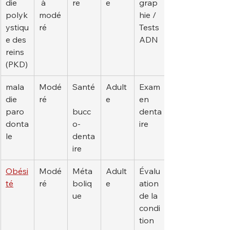
die 
 à 
re
e
grap
polyk
modé
hie / 
ystiqu
ré
Tests 
e des 
ADN
reins 
(PKD)
mala
Modé
Santé
Adult
Exam
die 
ré
e
en 
paro
bucc
denta
donta
o-
ire
le
denta
ire
Obési
Modé
Méta
Adult
Évalu
té
ré
boliq
e
ation 
ue
de la 
condi
tion 