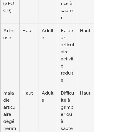
(SFO
nce à 
CD)
saute
r
Arthr
Haut
Adult
Raide
Haut
ose
e
ur 
articul
aire, 
activit
é 
réduit
e
mala
Haut
Adult
Difficu
Haut
die 
e
lté à 
articul
grimp
aire 
er ou 
dégé
à 
nérati
saute