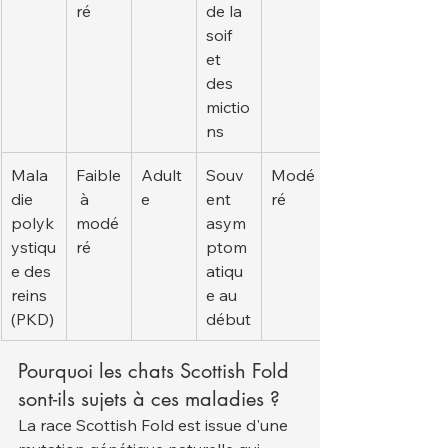
ré
de la 
soif 
et 
des 
mictio
ns
Mala
Faible
Adult
Souv
Modé
die 
 à 
e
ent 
ré
polyk
modé
asym
ystiqu
ré
ptom
e des 
atiqu
reins 
e au 
(PKD)
début
Pourquoi les chats Scottish Fold 
sont-ils sujets à ces maladies ?
La race Scottish Fold est issue d'une 