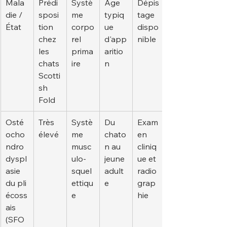
Mala
Prédi
Systè
Âge 
Dépis
die / 
sposi
me 
typiq
tage 
État
tion 
corpo
ue 
dispo
chez 
rel 
d'app
nible
les 
prima
aritio
chats 
ire
n
Scotti
sh 
Fold
Osté
Très 
Systè
Du 
Exam
ocho
élevé
me 
chato
en 
ndro
musc
n au 
cliniq
dyspl
ulo-
jeune 
ue et 
asie 
squel
adult
radio
du pli 
ettiqu
e
grap
écoss
e
hie
ais 
(SFO