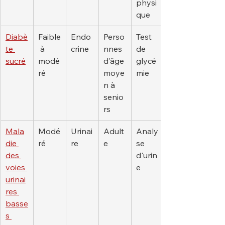
physi
que
Diabè
Faible
Endo
Perso
Test 
te 
 à 
crine
nnes 
de 
sucré
modé
d'âge 
glycé
ré
moye
mie
n à 
senio
rs
Mala
Modé
Urinai
Adult
Analy
die 
ré
re
e
se 
des 
d'urin
voies 
e
urinai
res 
basse
s 