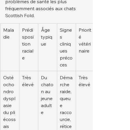
problèmes de santé les plus 
fréquemment associés aux chats 
Scottish Fold.
Mala
Prédi
Âge 
Signe
Priorit
die
sposi
typiq
s 
é 
tion 
ue
cliniq
vétéri
racial
ues 
naire
e
préco
ces
Osté
Très 
Du 
Déma
Très 
ocho
élevé
chato
rche 
élevé
ndro
n au 
raide, 
dyspl
jeune 
queu
asie 
adult
e 
du pli 
e
racco
écoss
urcie, 
ais 
rétice