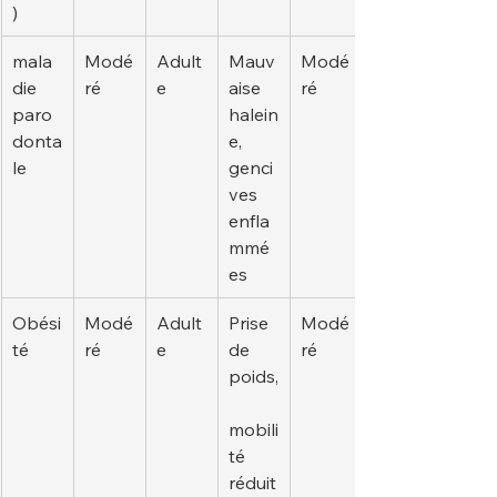
)
mala
Modé
Adult
Mauv
Modé
die 
ré
e
aise 
ré
paro
halein
donta
e, 
le
genci
ves 
enfla
mmé
es
Obési
Modé
Adult
Prise 
Modé
té
ré
e
de 
ré
poids,
mobili
té 
réduit