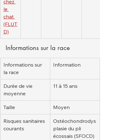
chez 
le 
chat 
(FLUT
D)
Informations sur la race
Informations sur 
Information
la race
Durée de vie 
11 à 15 ans
moyenne
Taille
Moyen
Risques sanitaires 
Ostéochondrodys
courants
plasie du pli 
écossais (SFOCD)