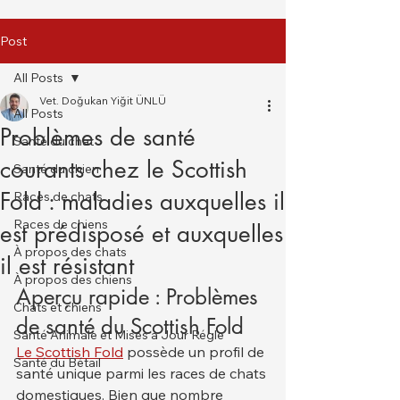
Post
All Posts
Vet. Doğukan Yiğit ÜNLÜ
All Posts
Problèmes de santé
Santé du chat
courants chez le Scottish
Santé du chien
Fold : maladies auxquelles il
Races de chats
Races de chiens
est prédisposé et auxquelles
À propos des chats
il est résistant
À propos des chiens
Aperçu rapide : Problèmes 
Chats et chiens
de santé du Scottish Fold
Santé Animale et Mises à Jour Régle
Le Scottish Fold
 possède un profil de 
Santé du Bétail
santé unique parmi les races de chats 
domestiques. Bien que nombre 