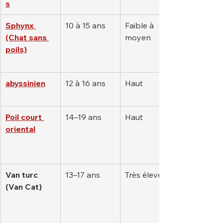
s
Sphynx 
10 à 15 ans
Faible à 
(Chat sans 
moyen
poils)
abyssinien
12 à 16 ans
Haut
Poil court 
14–19 ans
Haut
oriental
Van turc 
13–17 ans
Très élevé
(Van Cat)