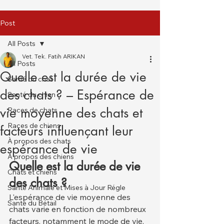
Post
All Posts
Vet. Tek. Fatih ARIKAN
All Posts
Quelle est la durée de vie
Santé du chat
des chats ? – Espérance de
Santé du chien
vie moyenne des chats et
Races de chats
Races de chiens
facteurs influençant leur
À propos des chats
espérance de vie
À propos des chiens
Quelle est la durée de vie 
Chats et chiens
des chats ?
Santé Animale et Mises à Jour Régle
L'espérance de vie moyenne des 
Santé du Bétail
chats varie en fonction de nombreux 
facteurs, notamment le mode de vie, 