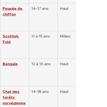
Poupée de 
14–17 ans
Haut
chiffon
Scottish 
11 à 15 ans
Milieu
Fold
Bengale
12 à 16 ans
Haut
Chat des 
14–18 ans
Haut
forêts 
norvégienne