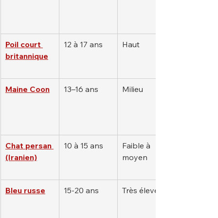
Poil court 
12 à 17 ans
Haut
britannique
Maine Coon
13–16 ans
Milieu
Chat persan 
10 à 15 ans
Faible à 
(Iranien)
moyen
Bleu russe
15-20 ans
Très élevé