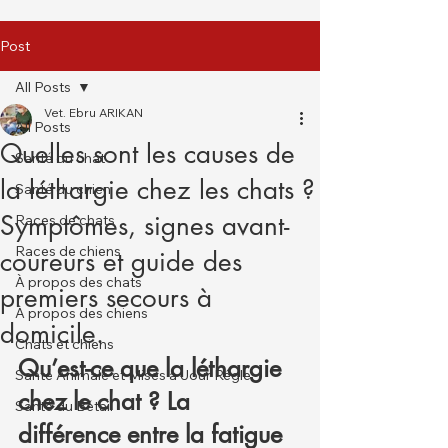
Post
All Posts
Vet. Ebru ARIKAN
All Posts
Quelles sont les causes de
Santé du chat
la léthargie chez les chats ?
Santé du chien
Symptômes, signes avant-
Races de chats
Races de chiens
coureurs et guide des
À propos des chats
premiers secours à
À propos des chiens
domicile.
Chats et chiens
Qu’est-ce que la léthargie 
Santé Animale et Mises à Jour Régle
chez le chat ? La 
Santé du Bétail
différence entre la fatigue 