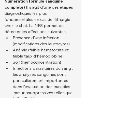
Numération formule sanguine 
complète)
 Il s'agit d'une des étapes 
diagnostiques les plus 
fondamentales en cas de léthargie 
chez le chat. La NFS permet de 
détecter les affections suivantes :
Présence d'une infection 
(modifications des leucocytes)
Anémie (faible hématocrite et 
faible taux d'hémoglobine)
Soif (hémoconcentration)
Infections parasitaires du sang : 
les analyses sanguines sont 
particulièrement importantes 
dans l’évaluation des maladies 
immunosuppressives telles que 
le FIV/FeLV.
3. Analyses biochimiques sanguines
: Les tests de la fonction organique 