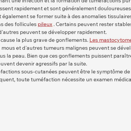
nant une infection et la formation de tuméfactions pur
issent rapidement et sont généralement douloureuses
 également se former suite à des anomalies tissulaire
s des follicules 
pileux
 . Certains peuvent rester stabl
d'autres peuvent se développer rapidement.
 cause la plus grave de gonflements. 
Les mastocytom
s mous et d'autres tumeurs malignes peuvent se dével
s la peau. Bien que ces gonflements puissent paraîtr
euvent devenir agressifs par la suite.
éfactions sous-cutanées peuvent être le symptôme d
quent, toute tuméfaction nécessite un examen médica