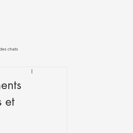
des chats
il
ments
 et