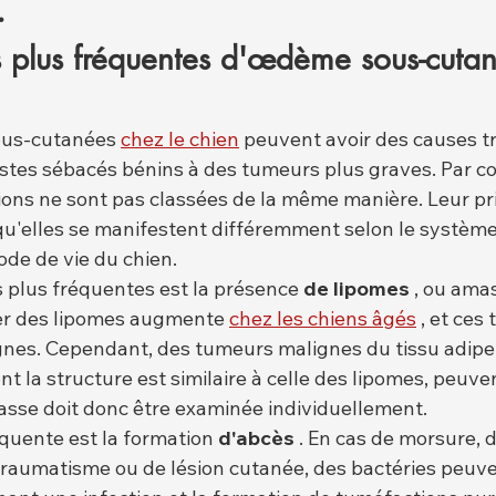
.
s plus fréquentes d'œdème sous-cutan
ous-cutanées 
chez le chien
 peuvent avoir des causes tr
ystes sébacés bénins à des tumeurs plus graves. Par c
ions ne sont pas classées de la même manière. Leur pri
 qu'elles se manifestent différemment selon le système
mode de vie du chien.
s plus fréquentes est la présence 
de lipomes
 , ou ama
er des lipomes augmente 
chez les chiens âgés
 , et ces
es. Cependant, des tumeurs malignes du tissu adipeu
nt la structure est similaire à celle des lipomes, peuv
asse doit donc être examinée individuellement.
quente est la formation 
d'abcès
 . En cas de morsure, 
 traumatisme ou de lésion cutanée, des bactéries peuve