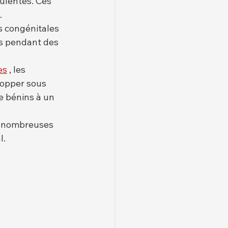
ulentes. Ces 
.
s congénitales 
es pendant des 
es
 , les 
opper sous 
e bénins à un 
e nombreuses 
l.