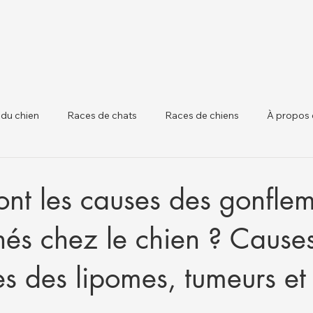
 du chien
Races de chats
Races de chiens
À propos 
 chiens
Santé Animale et Mises à Jour Régle
Santé du Béta
ont les causes des gonfle
nés chez le chien ? Causes
 des lipomes, tumeurs et