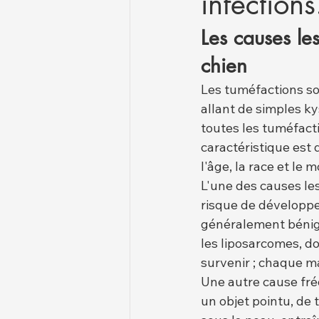
infections
Les causes le
chien
Les tuméfactions s
allant de simples k
toutes les tuméfact
caractéristique est
l'âge, la race et le 
L'une des causes le
risque de développ
généralement bénign
les liposarcomes, do
survenir ; chaque m
Une autre cause fré
un objet pointu, de