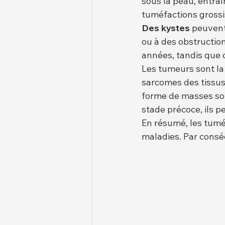
sous la peau, entraî
tuméfactions gross
Des kystes
 peuvent
ou à des obstruction
années, tandis que 
Les tumeurs sont la
sarcomes des tissu
forme de masses sou
stade précoce, ils p
En résumé, les tum
maladies. Par consé