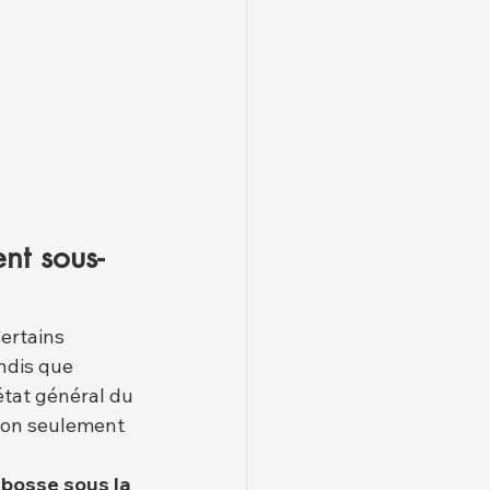
nt sous-
ertains 
ndis que 
tat général du 
 non seulement 
 bosse sous la 