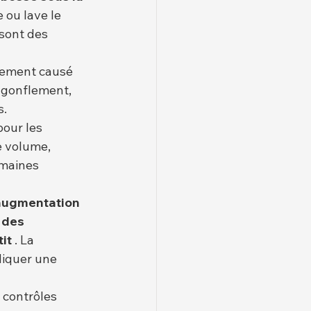
 ou lave le 
sont des 
flement causé 
e gonflement, 
s.
our les 
 volume, 
maines 
augmentation 
 
des
it
 . La 
diquer une 
 contrôles 