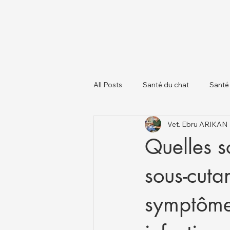
All Posts
Santé du chat
Santé
Vet. Ebru ARIKAN
À propos des chiens
Chats et
Quelles s
sous-cuta
symptômes