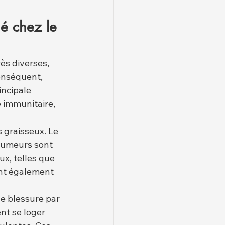
é chez le 
ès diverses, 
onséquent, 
ncipale 
 immunitaire, 
s graisseux. Le 
 tumeurs sont 
x, telles que 
ent également 
de blessure par 
nt se loger 