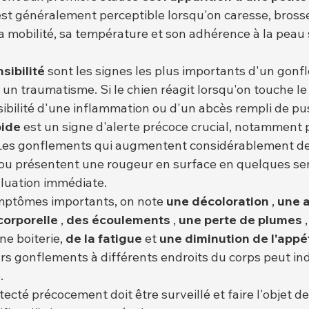
 est généralement perceptible lorsqu'on caresse, brosse
a mobilité, sa température et son adhérence à la peau 
sibilité
 sont les signes les plus importants d'un gon
 un traumatisme. Si le chien réagit lorsqu'on touche l
sibilité d'une inflammation ou d'un abcès rempli de pu
pide
 est un signe d'alerte précoce crucial, notamment p
Les gonflements qui augmentent considérablement de
ou présentent une rougeur en surface en quelques se
luation immédiate.
mptômes importants, on note 
une décoloration
 , 
une 
corporelle
 , 
des écoulements
 , 
une perte de plumes
 ,
une boiterie, 
de la fatigue
 et 
une diminution de l'appét
rs gonflements à différents endroits du corps peut in
.
cté précocement doit être surveillé et faire l'objet de