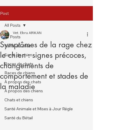
Post
All Posts
Vet. Ebru ARIKAN
All Posts
Symptômes de la rage chez
Santé du chat
le chien : signes précoces,
Santé du chien
changements de
Races de chats
Races de chiens
comportement et stades de
À propos des chats
la maladie
À propos des chiens
Chats et chiens
Santé Animale et Mises à Jour Régle
Santé du Bétail