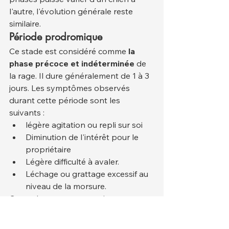
l'autre, l'évolution générale reste 
similaire.
Période prodromique
Ce stade est considéré comme 
la 
phase précoce et indéterminée
 de 
la rage. Il dure généralement de 1 à 3 
jours. Les symptômes observés 
durant cette période sont les 
suivants :
légère agitation ou repli sur soi
Diminution de l'intérêt pour le 
propriétaire
Légère difficulté à avaler.
Léchage ou grattage excessif au 
niveau de la morsure.
Ce stade passe souvent inaperçu ou 
est confondu avec d'autres maladies. 
Or, il s'agit du stade le plus insidieux 