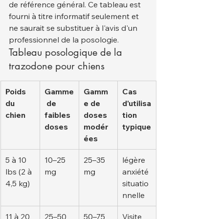
de référence général. Ce tableau est 
fourni à titre informatif seulement et 
ne saurait se substituer à l'avis d'un 
professionnel de la posologie.
Tableau posologique de la 
trazodone pour chiens
Poids 
Gamme
Gamm
Cas 
du 
 de 
e de 
d'utilisa
chien
faibles 
doses 
tion 
doses
modér
typique
ées
5 à 10 
10–25 
25–35 
légère 
lbs (2 à 
mg
mg
anxiété 
4,5 kg)
situatio
nnelle
11 à 20 
25–50 
50–75 
Visite 