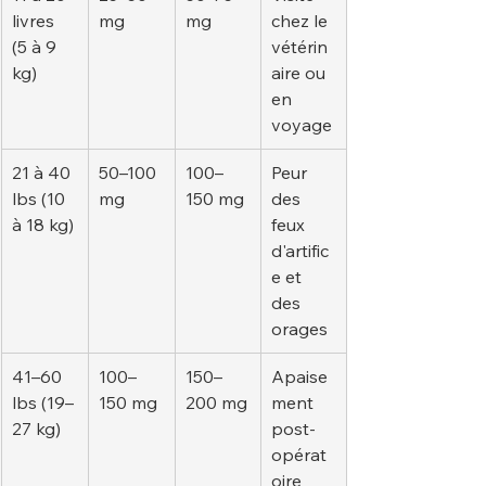
livres 
mg
mg
chez le 
(5 à 9 
vétérin
kg)
aire ou 
en 
voyage
21 à 40 
50–100 
100–
Peur 
lbs (10 
mg
150 mg
des 
à 18 kg)
feux 
d'artific
e et 
des 
orages
41–60 
100–
150–
Apaise
lbs (19–
150 mg
200 mg
ment 
27 kg)
post-
opérat
oire