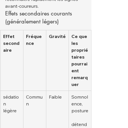
avant-coureurs.
Effets secondaires courants 
(généralement légers)
Effet 
Fréque
Gravité
Ce que 
second
nce
les 
aire
proprié
taires 
pourrai
ent 
remarq
uer
sédatio
Commu
Faible
Somnol
n 
n
ence, 
légère
posture
détend