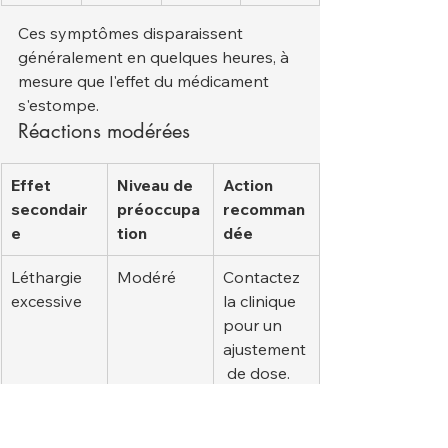
Ces symptômes disparaissent 
généralement en quelques heures, à 
mesure que l'effet du médicament 
s'estompe.
Réactions modérées
Effet 
Niveau de 
Action 
secondair
préoccupa
recomman
e
tion
dée
Léthargie 
Modéré
Contactez 
excessive
la clinique 
pour un 
ajustement
 de dose.
Trembleme
Modéré
Arrêtez et 
nts
demandez 