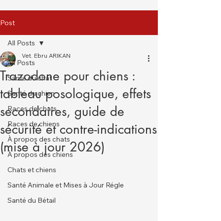
Post
All Posts
Vet. Ebru ARIKAN
All Posts
Trazodone pour chiens :
Santé du chat
tableau posologique, effets
Santé du chien
secondaires, guide de
Races de chats
Races de chiens
sécurité et contre-indications
À propos des chats
(mise à jour 2026)
À propos des chiens
Chats et chiens
Santé Animale et Mises à Jour Régle
Santé du Bétail