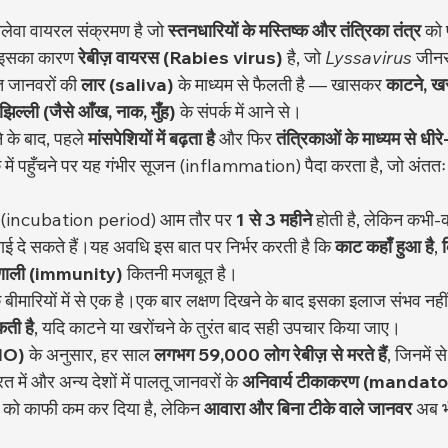
लेवा वायरल संक्रमण है जो 
स्तनधारियों के मस्तिष्क और तंत्रिका तंत्र
 को 
ं।इसका कारण 
रेबीज़ वायरस (Rabies virus)
 है, जो 
Lyssavirus
 जीन
 जानवरों की 
लार (saliva)
 के माध्यम से फैलती है — खासकर 
काटने, खर
झिल्ली (जैसे आँख, नाक, मुँह)
 के संपर्क में आने से।
 के बाद, पहले 
मांसपेशियों में बढ़ता है
 और फिर 
तंत्रिकाओं के माध्यम से धीरे
 में पहुँचने पर यह गंभीर सूजन (inflammation) पैदा करता है, जो अंतत
ि (incubation period) आम तौर पर 
1 से 3 महीने
 होती है, लेकिन कभी-
ाई दे सकते हैं।यह अवधि इस बात पर निर्भर करती है कि 
काट कहाँ हुआ है
, 
प्रणाली (immunity)
 कितनी मजबूत है।
 बीमारियों में से एक है।एक बार लक्षण दिखने के बाद इसका इलाज संभव नहीं
ती है
, यदि काटने या खरोंचने के तुरंत बाद सही उपचार किया जाए।
WHO)
 के अनुसार, हर साल 
लगभग 59,000 लोग रेबीज़ से मरते हैं
, जिनमें 
त में और अन्य देशों में पालतू जानवरों के 
अनिवार्य टीकाकरण (mandato
ों को काफी कम कर दिया है, लेकिन 
आवारा और बिना टीके वाले जानवर
 अब भ