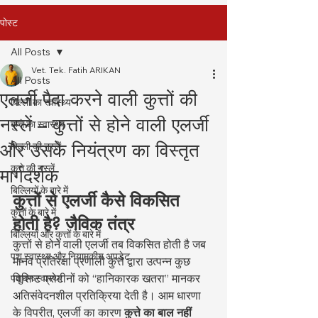
पोस्ट
All Posts
Vet. Tek. Fatih ARIKAN
All Posts
एलर्जी पैदा करने वाली कुत्तों की
बिल्ली का स्वास्थ्य
नस्लें – कुत्तों से होने वाली एलर्जी
कुत्ते का स्वास्थ्य
और उसके नियंत्रण का विस्तृत
बिल्ली की नस्लें
कुत्ते की नस्लें
मार्गदर्शक
बिल्लियों के बारे में
कुत्तों से एलर्जी कैसे विकसित 
कुत्तों के बारे में
होती है? जैविक तंत्र
बिल्लियों और कुत्तों के बारे में
कुत्तों से होने वाली एलर्जी तब विकसित होती है जब 
पशु स्वास्थ्य और नियामकीय अपडेट
मानव प्रतिरक्षा प्रणाली कुत्ते द्वारा उत्पन्न कुछ 
विशिष्ट प्रोटीनों को “हानिकारक खतरा” मानकर 
पशुधन स्वास्थ्य
अतिसंवेदनशील प्रतिक्रिया देती है। आम धारणा 
के विपरीत, एलर्जी का कारण 
कुत्ते का बाल नहीं 