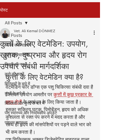
पोस्ट
All Posts
Vet. Ali Kemal DÖNMEZ
All Posts
कुत्तों के लिए वेटमेडिन: उपयोग,
बिल्ली का स्वास्थ्य
खुराक, दुष्प्रभाव और हृदय रोग
कुत्ते का स्वास्थ्य
उपचार संबंधी मार्गदर्शिका
बिल्ली की नस्लें
कुत्ते की नस्लें
कुत्तों के लिए वेटमेडिन क्या है?
बिल्लियों के बारे में
वेटमेडिन फॉर डॉग्स एक पशु चिकित्सा संबंधी दवा है 
कुत्तों के बारे में
जिसका उपयोग आमतौर पर 
कुत्तों में कुछ प्रकार के 
हृदय रोगों
 के प्रबंधन के लिए किया जाता है। 
बिल्लियों और कुत्तों के बारे में
इसका सक्रिय घटक, पिमोबेंडन, हृदय को अधिक 
पशु स्वास्थ्य और नियामकीय अपडेट
कुशलता से रक्त पंप करने में मदद करता है और 
पशुधन स्वास्थ्य
साथ ही हृदय की मांसपेशियों पर पड़ने वाले भार को 
भी कम करता है।
पशु चिकित्सक अक्सर डिजेनरेटिव माइट्रल वाल्व 