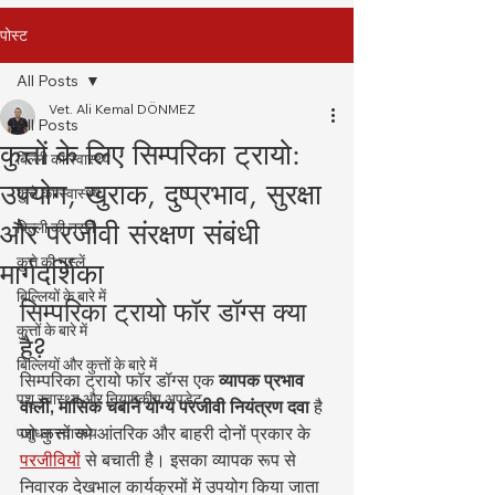
पोस्ट
All Posts
Vet. Ali Kemal DÖNMEZ
All Posts
कुत्तों के लिए सिम्परिका ट्रायो:
बिल्ली का स्वास्थ्य
उपयोग, खुराक, दुष्प्रभाव, सुरक्षा
कुत्ते का स्वास्थ्य
और परजीवी संरक्षण संबंधी
बिल्ली की नस्लें
कुत्ते की नस्लें
मार्गदर्शिका
बिल्लियों के बारे में
सिम्परिका ट्रायो फॉर डॉग्स क्या 
कुत्तों के बारे में
है?
बिल्लियों और कुत्तों के बारे में
सिम्परिका ट्रायो फॉर डॉग्स एक 
व्यापक प्रभाव 
पशु स्वास्थ्य और नियामकीय अपडेट
वाली, मासिक चबाने योग्य परजीवी नियंत्रण दवा
 है 
जो कुत्तों को आंतरिक और बाहरी दोनों प्रकार के 
पशुधन स्वास्थ्य
परजीवियों
 से बचाती है। इसका व्यापक रूप से 
निवारक देखभाल कार्यक्रमों में उपयोग किया जाता 