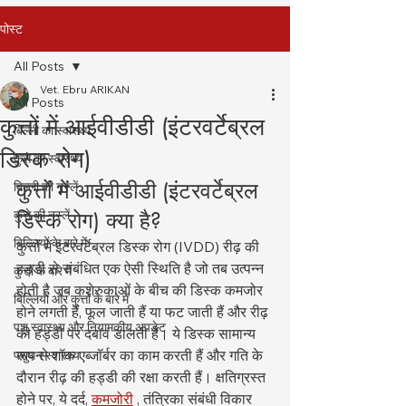
पोस्ट
All Posts
Vet. Ebru ARIKAN
All Posts
कुत्तों में आईवीडीडी (इंटरवर्टेब्रल
बिल्ली का स्वास्थ्य
डिस्क रोग)
कुत्ते का स्वास्थ्य
कुत्तों में आईवीडीडी (इंटरवर्टेब्रल 
बिल्ली की नस्लें
कुत्ते की नस्लें
डिस्क रोग) क्या है?
बिल्लियों के बारे में
कुत्तों में इंटरवर्टेब्रल डिस्क रोग (IVDD) रीढ़ की 
हड्डी से संबंधित एक ऐसी स्थिति है जो तब उत्पन्न 
कुत्तों के बारे में
होती है जब कशेरुकाओं के बीच की डिस्क कमजोर 
बिल्लियों और कुत्तों के बारे में
होने लगती हैं, फूल जाती हैं या फट जाती हैं और रीढ़ 
पशु स्वास्थ्य और नियामकीय अपडेट
की हड्डी पर दबाव डालती हैं। ये डिस्क सामान्य 
रूप से शॉक एब्जॉर्बर का काम करती हैं और गति के 
पशुधन स्वास्थ्य
दौरान रीढ़ की हड्डी की रक्षा करती हैं। क्षतिग्रस्त 
होने पर, ये दर्द, 
कमजोरी
 , तंत्रिका संबंधी विकार 