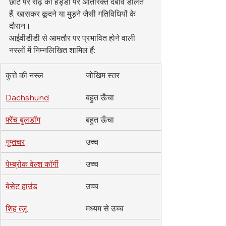
छोटे पैर रीढ़ की हड्डी पर अतिरिक्त दबाव डालते 
हैं, खासकर कूदने या मुड़ने जैसी गतिविधियों के 
दौरान।
आईवीडीडी से आमतौर पर प्रभावित होने वाली 
नस्लों में निम्नलिखित शामिल हैं:
कुत्ते की नस्ल
जोखिम स्तर
Dachshund
बहुत ऊँचा
फ़्रेंच बुलडॉग
बहुत ऊँचा
गुप्तचर
उच्च
पेम्ब्रोक वेल्श कॉर्गी
उच्च
बेसेट हाउंड
उच्च
शिह त्ज़ू
मध्यम से उच्च