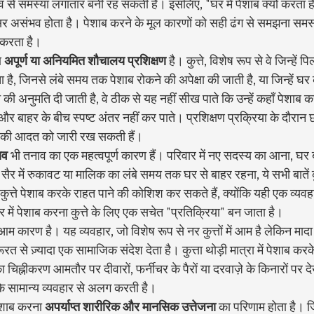
व से समस्या लगातार बनी रह सकती है। इसलिए, "घर में पेशाब क्यों करता ह
क्सर असंभव होता है। पेशाब करने के मूल कारणों को सही ढंग से समझना समस
 करता है।
 
अपूर्ण या अनियमित शौचालय प्रशिक्षण
 है। कुत्ते, विशेष रूप से वे जिन्हें पि
है, जिनसे लंबे समय तक पेशाब रोकने की अपेक्षा की जाती है, या जिन्हें घ
ी अनुमति दी जाती है, वे ठीक से यह नहीं सीख पाते कि उन्हें कहाँ पेशाब
ंदर और बाहर के बीच स्पष्ट अंतर नहीं कर पाते। प्रशिक्षण प्रक्रिया के दौरान
रने की आदत को जारी रख सकती हैं।
ाव
 भी तनाव का एक महत्वपूर्ण कारण हैं। परिवार में नए सदस्य का आना, घ
सैर में रुकावट या मालिक का लंबे समय तक घर से बाहर रहना, ये सभी बातें कुत्
ुत्ते पेशाब करके राहत पाने की कोशिश कर सकते हैं, क्योंकि यही एक व्यव
 घर में पेशाब करना कुत्ते के लिए एक सचेत "प्रतिक्रिया" बन जाता है।
म कारण है। यह व्यवहार, जो विशेष रूप से नर कुत्तों में आम है लेकिन मादा कुत
रत से ज़्यादा एक सामाजिक संदेश देता है। कुत्ता थोड़ी मात्रा में पेशाब करके
 का चिह्नीकरण आमतौर पर दीवारों, फर्नीचर के पैरों या दरवाज़े के किनारों पर 
 के सामान्य व्यवहार से अलग करती है।
पेशाब करना 
अपर्याप्त शारीरिक और मानसिक उत्तेजना
 का परिणाम होता है। जिन