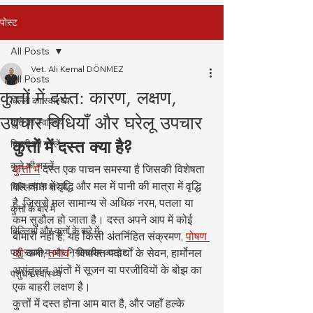
पोस्ट
All Posts
Vet. Ali Kemal DÖNMEZ
All Posts
कुत्तों में दस्त: कारण, लक्षण,
बिल्ली का स्वास्थ्य
उपचार विधियाँ और घरेलू उपचार
कुत्ते का स्वास्थ्य
कुत्तों में दस्त क्या है?
बिल्ली की नस्लें
कुत्ते की नस्लें
कुत्तों में
 दस्त एक पाचन समस्या है जिसकी विशेषता 
मल त्याग में वृद्धि और मल में पानी की मात्रा में वृद्धि 
बिल्लियों के बारे में
है, जिससे मल सामान्य से अधिक नरम, पतला या 
कुत्तों के बारे में
कम सुडौल हो जाता है। दस्त अपने आप में कोई 
बिल्लियों और कुत्तों के बारे में
बीमारी नहीं है; यह किसी अंतर्निहित संक्रमण, 
पोषण 
पशु स्वास्थ्य और नियामकीय अपडेट
की
 कमी, 
तनाव
 , विषाक्त पदार्थों के सेवन, हार्मोनल 
असंतुलन, आंतों में सूजन या परजीवियों के बोझ का 
पशुधन स्वास्थ्य
एक बाहरी लक्षण है।
कुत्तों में दस्त होना आम बात है, और जहाँ हल्के 