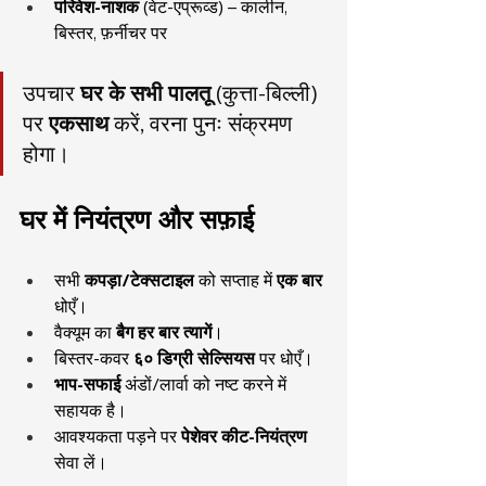
परिवेश-नाशक
 (वेट-एप्रूव्ड) – कालीन, 
बिस्तर, फ़र्नीचर पर
उपचार 
घर के सभी पालतू
 (कुत्ता-बिल्ली) 
पर 
एकसाथ
 करें, वरना पुनः संक्रमण 
होगा।
घर में नियंत्रण और सफ़ाई
सभी 
कपड़ा/टेक्सटाइल
 को सप्ताह में 
एक बार
धोएँ।
वैक्यूम का 
बैग हर बार त्यागें
।
बिस्तर-कवर 
६० डिग्री सेल्सियस
 पर धोएँ।
भाप-सफाई
 अंडों/लार्वा को नष्ट करने में 
सहायक है।
आवश्यकता पड़ने पर 
पेशेवर कीट-नियंत्रण
सेवा लें।