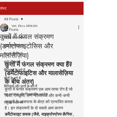
पोस्ट
All Posts
Vet. Ebru ARIKAN
All Posts
कुत्तों में फंगल संक्रमण
बिल्ली का स्वास्थ्य
(डर्माटोफाइटोसिस और
कुत्ते का स्वास्थ्य
मालासेज़िया)
बिल्ली की नस्लें
कुत्ते की नस्लें
कुत्तों में फंगल संक्रमण क्या हैं? 
बिल्लियों के बारे में
(डर्मेटोफाइटिस और मालासेज़िया 
कुत्तों के बारे में
के बीच अंतर)
बिल्लियों और कुत्तों के बारे में
कुत्तों में फंगल संक्रमण एक आम त्वचा रोग है जो 
पशु स्वास्थ्य और नियामकीय अपडेट
त्वचा, रोमकूपों, कर्ण नलिकाओं और कभी-कभी 
नाखूनों के आसपास के क्षेत्र को प्रभावित करता 
पशुधन स्वास्थ्य
है। इन संक्रमणों के दो सबसे आम कारण 
डर्मेटोफाइट कवक (जैसे,
माइक्रोस्पोरम कैनिस
,