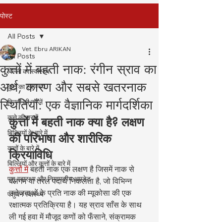
पोस्ट
All Posts
Vet. Ebru ARIKAN
All Posts
कुत्तों में बहती नाक: रंगीन स्राव का
बिल्ली का स्वास्थ्य
अर्थ, कारण और सबसे खतरनाक
कुत्ते का स्वास्थ्य
स्थितियाँ: एक वैज्ञानिक मार्गदर्शिका
बिल्ली की नस्लें
कुत्ते की नस्लें
कुत्तों में बहती नाक क्या है? लक्षण 
बिल्लियों के बारे में
की परिभाषा और शारीरिक 
कुत्तों के बारे में
क्रियाविधि
बिल्लियों और कुत्तों के बारे में
कुत्तों में
 बहती नाक एक लक्षण है जिसमें नाक से 
पशु स्वास्थ्य और नियामकीय अपडेट
बलगम या तरल पदार्थ निकलता है, जो विभिन्न 
उत्तेजनाओं के प्रति नाक की म्यूकोसा की एक 
पशुधन स्वास्थ्य
रक्षात्मक प्रतिक्रिया है। यह स्राव साँस के साथ 
ली गई हवा में मौजूद कणों को फँसाने, संक्रामक 