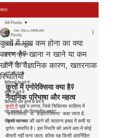
पोस्ट
All Posts
Vet. Ebru ARIKAN
All Posts
कुत्तों में भूख कम होना का क्या
बिल्ली का स्वास्थ्य
कारण है? खाना न खाने या कम
कुत्ते का स्वास्थ्य
खाने के वैज्ञानिक कारण, खतरनाक
बिल्ली की नस्लें
कुत्ते की नस्लें
स्थितियाँ
बिल्लियों के बारे में
कुत्तों में एनोरेक्सिया क्या है? 
कुत्तों के बारे में
नैदानिक परिभाषा और महत्व
बिल्लियों और कुत्तों के बारे में
कुत्तों में
 भूख न लगना, जिसे चिकित्सा साहित्य में 
पशु स्वास्थ्य और नियामकीय अपडेट
"एनोरेक्सिया" या "हाइपोरेक्सिया" कहा जाता है, 
किसी जानवर की खाने की सामान्य इच्छा में कमी या 
पशुधन स्वास्थ्य
पूर्णतः समाप्ति है। इस स्थिति को अपने आप में कोई 
बीमारी नहीं माना जाता, बल्कि यह किसी अंतर्निहित 