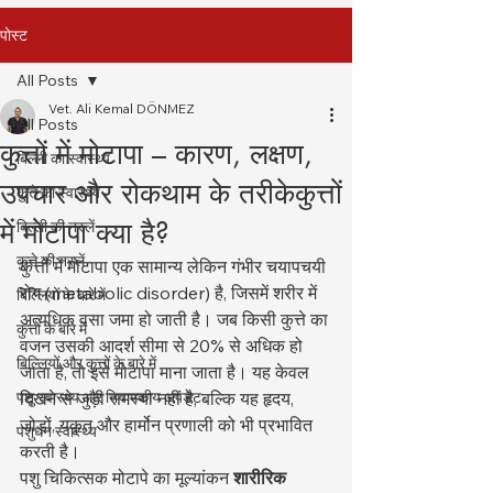
पोस्ट
All Posts
Vet. Ali Kemal DÖNMEZ
All Posts
कुत्तों में मोटापा – कारण, लक्षण,
बिल्ली का स्वास्थ्य
उपचार और रोकथाम के तरीकेकुत्तों
कुत्ते का स्वास्थ्य
में मोटापा क्या है?
बिल्ली की नस्लें
कुत्ते की नस्लें
कुत्तों में मोटापा एक सामान्य लेकिन गंभीर चयापचयी 
रोग (metabolic disorder) है, जिसमें शरीर में 
बिल्लियों के बारे में
अत्यधिक वसा जमा हो जाती है। जब किसी कुत्ते का 
कुत्तों के बारे में
वजन उसकी आदर्श सीमा से 20% से अधिक हो 
बिल्लियों और कुत्तों के बारे में
जाता है, तो इसे मोटापा माना जाता है। यह केवल 
पशु स्वास्थ्य और नियामकीय अपडेट
दिखने से जुड़ी समस्या नहीं है, बल्कि यह हृदय, 
जोड़ों, यकृत और हार्मोन प्रणाली को भी प्रभावित 
पशुधन स्वास्थ्य
करती है।
पशु चिकित्सक मोटापे का मूल्यांकन 
शारीरिक 