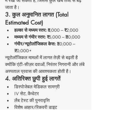
में रखा जा सकता है, जिससे कुल खर्च तेजी से बढ़ 
जाता है।
3. कुल अनुमानित लागत (Total 
Estimated Cost)
हल्का से मध्यम स्तर:
 ₹5,000 – ₹12,000
मध्यम से गंभीर स्तर:
 ₹15,000 – ₹30,000
गंभीर/न्यूरोलॉजिकल केस:
 ₹30,000 – 
₹70,000+
न्यूरोलॉजिकल मामलों में लागत तेज़ी से बढ़ती है 
क्योंकि एंटी-सीज़र दवाओं, निरंतर निगरानी और लंबे 
अस्पताल प्रवास की आवश्यकता होती है।
4. अतिरिक्त छुपी हुई लागतें
डिस्पोजेबल मेडिकल सामग्री
IV सेट, कैथेटर
लैब टेस्ट की पुनरावृत्ति
विशेष आहार/रिकवरी डाइट
घर पर लंबी अवधि के लिए दवाइयाँ
इन खर्चों को जोड़कर कई मालिकों के लिए कुल 
लागत 
₹10,000 – ₹1,00,000+
 तक पहुँच 