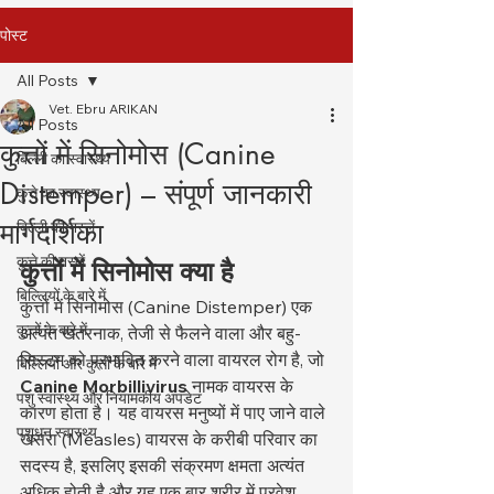
पोस्ट
All Posts
Vet. Ebru ARIKAN
All Posts
कुत्तों में सिनोमोस (Canine
बिल्ली का स्वास्थ्य
Distemper) – संपूर्ण जानकारी
कुत्ते का स्वास्थ्य
मार्गदर्शिका
बिल्ली की नस्लें
कुत्ते की नस्लें
कुत्तों में सिनोमोस क्या है
बिल्लियों के बारे में
कुत्तों में सिनोमोस (Canine Distemper) एक 
कुत्तों के बारे में
अत्यंत खतरनाक, तेजी से फैलने वाला और बहु-
सिस्टम को प्रभावित करने वाला वायरल रोग है, जो 
बिल्लियों और कुत्तों के बारे में
Canine Morbillivirus
 नामक वायरस के 
पशु स्वास्थ्य और नियामकीय अपडेट
कारण होता है। यह वायरस मनुष्यों में पाए जाने वाले 
पशुधन स्वास्थ्य
खसरा (Measles) वायरस के करीबी परिवार का 
सदस्य है, इसलिए इसकी संक्रमण क्षमता अत्यंत 
अधिक होती है और यह एक बार शरीर में प्रवेश 