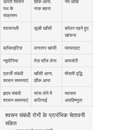
ऊपरी श्वसन 
छींक आना, 
नम आँखें
पथ के 
नाक बहना
संक्रमण
श्वासनली
सूखी खाँसी
कॉलर पहने हुए 
खांसना
ब्रोंकाइटिस
लगातार खांसी
घरघराहट
न्यूमोनिया
तेज़ साँस लेना
कमजोरी
एलर्जी संबंधी 
खाँसी आना, 
मौसमी वृद्धि
श्वसन समस्याएं
छींक आना
हृदय संबंधी 
सांस लेने में 
व्यायाम 
श्वसन समस्याएं
कठिनाई
असहिष्णुता
श्वसन संबंधी रोगों के प्रारंभिक चेतावनी 
संकेत