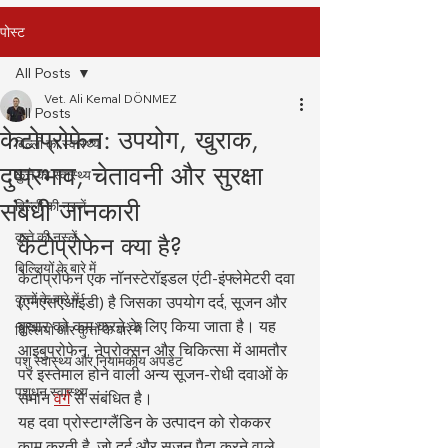
पोस्ट
All Posts
Vet. Ali Kemal DÖNMEZ
All Posts
केटोप्रोफेन: उपयोग, खुराक,
बिल्ली का स्वास्थ्य
दुष्प्रभाव, चेतावनी और सुरक्षा
कुत्ते का स्वास्थ्य
संबंधी जानकारी
बिल्ली की नस्लें
कुत्ते की नस्लें
केटोप्रोफेन क्या है?
बिल्लियों के बारे में
केटोप्रोफेन एक नॉनस्टेरॉइडल एंटी-इंफ्लेमेटरी दवा 
कुत्तों के बारे में
(एनएसएआईडी) है जिसका उपयोग दर्द, सूजन और 
बुखार को कम करने के लिए किया जाता है। यह 
बिल्लियों और कुत्तों के बारे में
आइबुप्रोफेन, नेप्रोक्सन और चिकित्सा में आमतौर 
पशु स्वास्थ्य और नियामकीय अपडेट
पर इस्तेमाल होने वाली अन्य सूजन-रोधी दवाओं के 
पशुधन स्वास्थ्य
समान 
वर्ग
 से संबंधित है।
यह दवा प्रोस्टाग्लैंडिन के उत्पादन को रोककर 
काम करती है, जो दर्द और सूजन पैदा करने वाले 