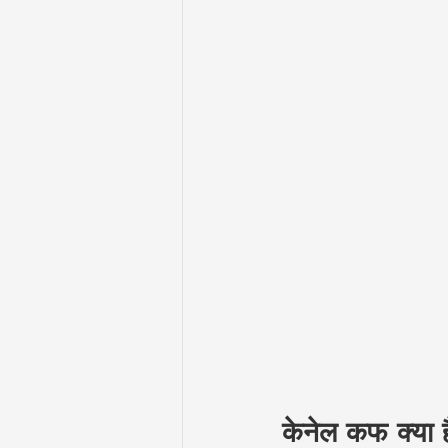
केनेल कफ क्या ह