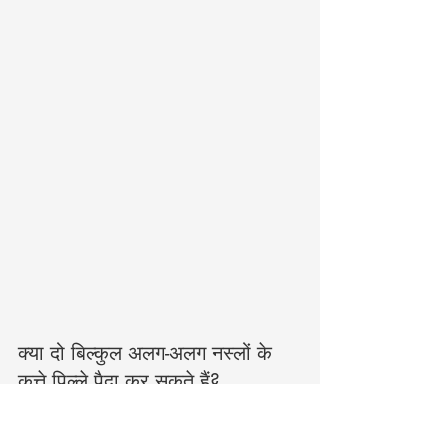
क्या दो बिल्कुल अलग-अलग नस्लों के 
कुत्ते पिल्ले पैदा कर सकते हैं?
जी हाँ। पूडल और जर्मन शेफर्ड या चिहुआहुआ और 
लैब्राडोर रिट्रीवर जैसी दिखने में बेहद अलग नस्लें 