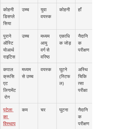
कोहनी 
उच्च
युवा 
कोहनी
हाँ
डिसप्ले
वयस्क
सिया
पुराने 
उच्च
मध्यम 
एकाधि
नैदानि
ऑस्टि
आयु 
क जोड़
क 
योआर्थ
वर्ग से 
परीक्षण
राइटिस
वरिष्ठ
कपाल 
मध्यम 
वयस्क
घुटने 
अस्थि
क्रूसि
से उच्च
(स्टिफ
चिकि
एट 
ल)
त्सा 
लिगामेंट
परीक्षा
 रोग
पटेला 
कम
चर
घुटना
नैदानि
का 
क 
विस्थाप
परीक्षण