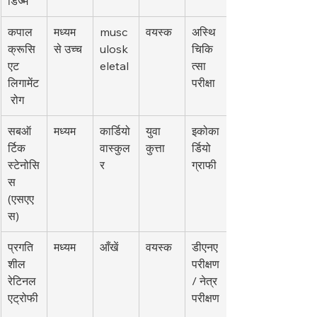
डिज्म
कपाल 
मध्यम 
musc
वयस्क
अस्थि
क्रूसि
से उच्च
ulosk
चिकि
एट 
eletal
त्सा 
लिगामेंट
परीक्षा
 रोग
सबऑ
मध्यम
कार्डियो
युवा 
इकोका
र्टिक 
वास्कुल
कुत्ता
र्डियो
स्टेनोसि
र
ग्राफी
स 
(एसएए
स)
प्रगति
मध्यम
आँखें
वयस्क
डीएनए 
शील 
परीक्षण 
रेटिनल 
/ नेत्र 
एट्रोफी
परीक्षण