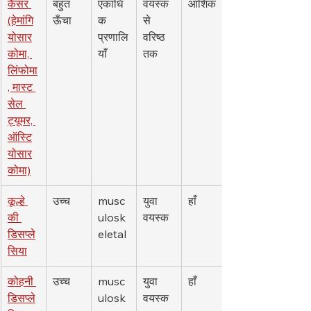
कैंसर 
बहुत 
एकाधि
वयस्क 
आंशिक
(हेमांगि
ऊँचा
क 
से 
योसार
प्रणालि
वरिष्ठ 
कोमा, 
याँ
तक
लिंफोमा
, मास्ट 
सेल 
ट्यूमर, 
ऑस्टि
योसार
कोमा)
कूल्हे 
उच्च
musc
युवा 
हाँ
की 
ulosk
वयस्क
डिसप्ले
eletal
सिया
कोहनी 
उच्च
musc
युवा 
हाँ
डिसप्ले
ulosk
वयस्क