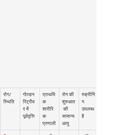
रोग/
गोल्डन 
प्राथमि
रोग की 
स्क्रीनिं
स्थिति
रिट्रीव
क 
शुरुआत
ग 
र में 
शारीरि
 की 
उपलब्ध 
पूर्ववृत्ति
क 
सामान्य 
है
प्रणाली
आयु