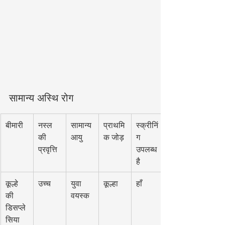
सामान्य अस्थि रोग
बीमारी
नस्ल 
सामान्य 
प्राथमि
स्क्रीनिं
की 
आयु
क जोड़
ग 
प्रवृत्ति
उपलब्ध 
है
कूल्हे 
उच्च
युवा 
कूल्हा
हाँ
की 
वयस्क
डिसप्ले
सिया