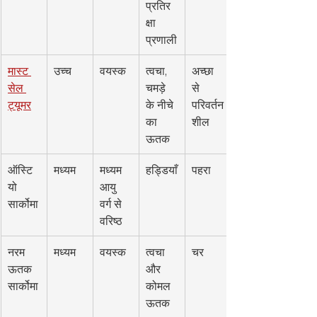
प्रतिर
क्षा 
प्रणाली
मास्ट 
उच्च
वयस्क
त्वचा, 
अच्छा 
सेल 
चमड़े 
से 
ट्यूमर
के नीचे 
परिवर्तन
का 
शील
ऊतक
ऑस्टि
मध्यम
मध्यम 
हड्डियाँ
पहरा
यो 
आयु 
सार्कोमा
वर्ग से 
वरिष्ठ
नरम 
मध्यम
वयस्क
त्वचा 
चर
ऊतक 
और 
सार्कोमा
कोमल 
ऊतक