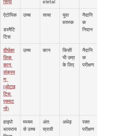
सिया
eletal
ऐटोपिक
उच्च
त्वचा
युवा 
नैदानि
वयस्क
क 
डरमैटि
निदान
टिस
दीर्घका
उच्च
कान
किसी 
नैदानि
लिक 
भी उम्र 
क 
कान 
के लिए
परीक्षण
संक्रम
ण 
(ओटाइ
टिस 
एक्सट
र्ना)
हाइपो
मध्यम 
अंत: 
अधेड़
रक्त 
थायराय
से उच्च
स्रावी
परीक्षण