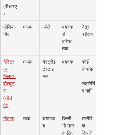
(पीआरए
)
मोतिया
मध्यम
आँखें
वयस्क 
नेत्र 
बिंद
से 
परीक्षण
वरिष्ठ 
तक
गैस्ट्रि
मध्यम
गैस्ट्रोइं
वयस्क
कोई 
क 
टेस्टाइ
नियमित
फैलाव-
नल
वोल्वुल
स्क्रीनिं
स 
ग नहीं
(जीडी
वी)
मोटापा
उच्च
चयापच
किसी 
शारीरि
य
भी उम्र 
क 
के लिए
स्थिति 