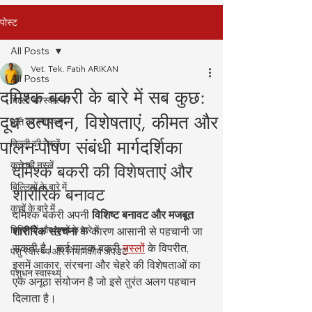
पोस्ट
All Posts
Vet. Tek. Fatih ARIKAN
All Posts
दमिश्क बकरी के बारे में सब कुछ:
बिल्ली का स्वास्थ्य
दूध उत्पादन, विशेषताएं, कीमत और
कुत्ते का स्वास्थ्य
पालन-पोषण संबंधी मार्गदर्शिका
बिल्ली की नस्लें
कुत्ते की नस्लें
दमिश्क बकरी की विशेषताएं और 
बिल्लियों के बारे में
शारीरिक बनावट
कुत्तों के बारे में
दमिश्क बकरी अपनी 
विशिष्ट बनावट और मजबूत 
बिल्लियों और कुत्तों के बारे में
शारीरिक संरचना
 के कारण आसानी से पहचानी जा 
सकती है। कई मानक बकरी 
नस्लों
 के विपरीत, 
पशु स्वास्थ्य और नियामकीय अपडेट
इसमें आकार, संरचना और चेहरे की विशेषताओं का 
पशुधन स्वास्थ्य
एक अनूठा संयोजन है जो इसे तुरंत अलग पहचान 
दिलाता है।