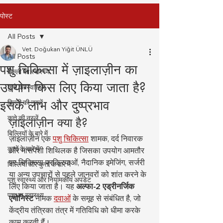
पोस्ट
All Posts
Vet. Doğukan Yiğit ÜNLÜ
All Posts
पशु चिकित्सा में ज़ाइलाज़ीन का
बिल्ली का स्वास्थ्य
उपयोग किस लिए किया जाता है?
कुत्ते का स्वास्थ्य
इसके लाभ और दुष्प्रभाव
बिल्ली की नस्लें
कुत्ते की नस्लें
ज़ाइलाज़ीन क्या है?
बिल्लियों के बारे में
ज़ाइलाज़ीन एक 
पशु चिकित्सा
 शामक, दर्द निवारक 
कुत्तों के बारे में
और मांसपेशी शिथिलक है जिसका उपयोग आमतौर 
पर चिकित्सा प्रक्रियाओं, नैदानिक इमेजिंग, सर्जरी 
बिल्लियों और कुत्तों के बारे में
या अन्य उपचारों से पहले जानवरों को शांत करने के 
पशु स्वास्थ्य और नियामकीय अपडेट
लिए किया जाता है। यह 
अल्फा-2 एड्रीनर्जिक 
पशुधन स्वास्थ्य
एगोनिस्ट
 नामक 
दवाओं
 के समूह से संबंधित है, जो 
केंद्रीय तंत्रिका तंत्र में गतिविधि को धीमा करके 
काम करती हैं।