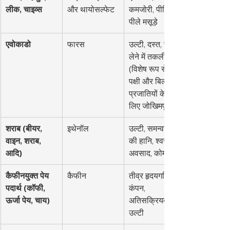
लीक, चाइव्स
और थायोसल्फेट
कमजोरी, पीलिया, 
पीले मसूड़े
एवोकाडो
फारस
उल्टी, दस्त, सांस 
लेने में तकलीफ 
(विशेष रूप से 
पक्षी और बिल्ली 
प्रजातियों के 
लिए जोखिमपूर्ण)
शराब (बीयर, 
इथेनॉल
उल्टी, समन्वय 
वाइन, शराब, 
की हानि, श्वसन 
आदि)
अवसाद, कोमा
कैफीनयुक्त पेय 
कैफीन
तीव्र हृदयगति, 
पदार्थ (कॉफी, 
कंपन, 
ऊर्जा पेय, चाय)
अतिसक्रियता, 
उल्टी