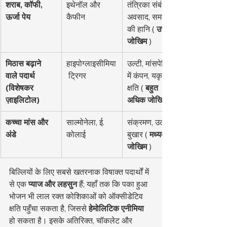
शराब, कॉफी, 
इथेनॉल और 
तंत्रिका संबंधी 
ऊर्जा पेय
कैफीन
अवसाद, समन्वय 
की हानि ( 
उच्च 
जोखिम
 )
मिठास बढ़ाने 
हाइपोग्लाइसीमिया
उल्टी, मांसपेशियों 
वाले पदार्थ 
 ट्रिगर
में कंपन, यकृत 
(विशेषकर 
क्षति ( 
बहुत 
ज़ाइलिटोल)
अधिक जोखिम
कच्चा मांस और 
साल्मोनेला, ई. 
संक्रमण, उल्टी, 
अंडे
कोलाई
बुखार ( 
मध्यम 
जोखिम
 )
बिल्लियों के लिए सबसे खतरनाक विषाक्त पदार्थों में 
से एक 
प्याज और लहसुन
 हैं; यहाँ तक कि पका हुआ 
भोजन भी लाल रक्त कोशिकाओं को ऑक्सीडेटिव 
क्षति पहुँचा सकता है, जिससे 
हेमोलिटिक एनीमिया
हो सकता है। इसके अतिरिक्त, चॉकलेट और 