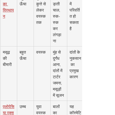
का 
ऊँचा
कुत्ते से 
ड़ाती 
में 
विस्थाप
लेकर 
चाल, 
परिवर्ति
न
वयस्क 
रुक-
त हो 
तक
रुक 
सकता 
कर 
है
लंगड़ा
ना
मसूढ़ 
बहुत 
वयस्क
मुंह से 
दांतों के 
की 
ऊँचा
दुर्गंध 
नुकसान
बीमारी
आना, 
 का 
दांतों में 
प्रमुख 
टार्टर 
कारण
जमना, 
मसूड़ों 
में सूजन
एलोपेसि
उच्च
युवा 
बालों 
यह 
या एक्स
वयस्क
का 
कॉस्मेटि