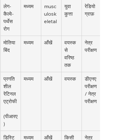
लेग-
मध्यम
musc
युवा 
रेडियो
कैल्वे-
ulosk
कुत्ता
ग्राफ़
पर्थेस 
eletal
रोग
मोतिया
मध्यम
आँखें
वयस्क 
नेत्र 
बिंद
से 
परीक्षण
वरिष्ठ 
तक
प्रगति
मध्यम
आँखें
वयस्क
डीएनए 
शील 
परीक्षण 
रेटिनल 
/ नेत्र 
एट्रोफी
परीक्षण
(पीआरए
)
डिस्टि
मध्यम
आँखें
किसी 
नेत्र 