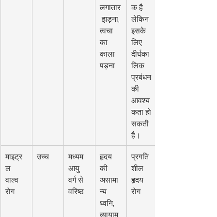
लगातार
क है 
 झड़ना, 
लेकिन 
त्वचा 
इसके 
का 
लिए 
काला 
दीर्घका
पड़ना
लिक 
प्रबंधन 
की 
आवश्य
कता हो 
सकती 
है।
माइट्र
उच्च
मध्यम 
हृदय 
प्रगति
ल 
आयु 
की 
शील 
वाल्व 
वर्ग से 
असामा
हृदय 
रोग
वरिष्ठ
न्य 
रोग
ध्वनि, 
व्यायाम 