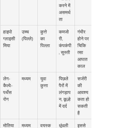
करने में 
असमर्थ
ता
हाइपो
उच्च 
कुत्ते 
कमजो
गंभीर 
ग्लाइसी
(पिल्ले)
का 
री, 
होने पर 
मिया
पिल्ला
कंपकंपी
चिकि
, सुस्ती
त्सा 
आपात
काल
लेग-
मध्यम
युवा 
पिछले 
सर्जरी 
कैल्वे-
कुत्ता
पैरों में 
की 
पर्थेस 
लंगड़ाप
आवश्य
रोग
न, कूल्हे 
कता हो 
में दर्द
सकती 
है
मोतिया
मध्यम
वयस्क 
धुंधली 
इससे 