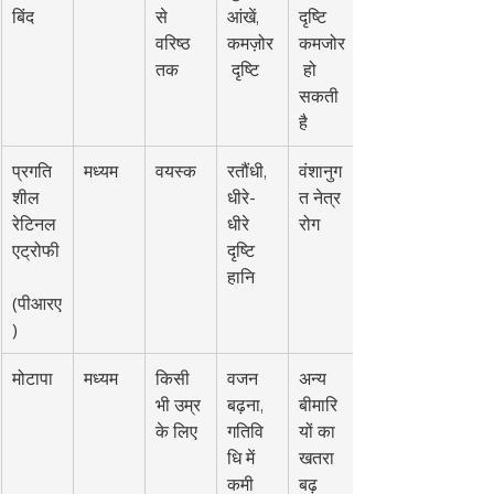
बिंद
से 
आंखें, 
दृष्टि 
वरिष्ठ 
कमज़ोर
कमजोर
तक
 दृष्टि
 हो 
सकती 
है
प्रगति
मध्यम
वयस्क
रतौंधी, 
वंशानुग
शील 
धीरे-
त नेत्र 
रेटिनल 
धीरे 
रोग
एट्रोफी
दृष्टि 
हानि
(पीआरए
)
मोटापा
मध्यम
किसी 
वजन 
अन्य 
भी उम्र 
बढ़ना, 
बीमारि
के लिए
गतिवि
यों का 
धि में 
खतरा 
कमी
बढ़ 