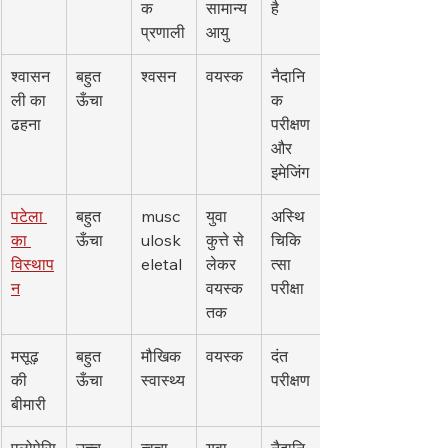
क 
सामान्य 
है
प्रणाली
आयु
श्वासन
बहुत 
श्वसन
वयस्क
नैदानि
ली का 
ऊँचा
क 
ढहना
परीक्षण 
और 
इमेजिंग
पटेला 
बहुत 
musc
युवा 
अस्थि
का 
ऊँचा
ulosk
कुत्ते से 
चिकि
विस्थाप
eletal
लेकर 
त्सा 
न
वयस्क 
परीक्षा
तक
मसूढ़ 
बहुत 
मौखिक 
वयस्क
दंत 
की 
ऊँचा
स्वास्थ्य
परीक्षण
बीमारी