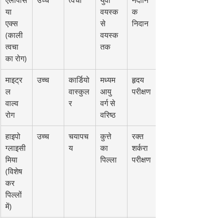
एलोपेसि
उच्च
त्वचा
युवा 
नैदानि
या 
वयस्क 
क 
एक्स 
से 
निदान
(काली 
वयस्क 
त्वचा 
तक
का रोग)
माइट्र
उच्च
कार्डियो
मध्यम 
हृदय 
ल 
वास्कुल
आयु 
परीक्षण
वाल्व 
र
वर्ग से 
रोग
वरिष्ठ
हाइपो
उच्च
चयापच
कुत्ते 
रक्त 
ग्लाइसी
य
का 
शर्करा 
मिया 
पिल्ला
परीक्षण
(विशेष
कर 
पिल्लों 
में)