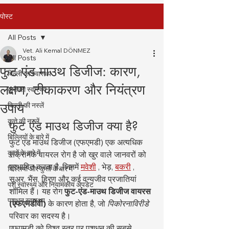
पोस्ट
All Posts
Vet. Ali Kemal DÖNMEZ
All Posts
फुट एंड माउथ डिजीज: कारण,
बिल्ली का स्वास्थ्य
लक्षण, टीकाकरण और नियंत्रण
कुत्ते का स्वास्थ्य
उपाय
बिल्ली की नस्लें
कुत्ते की नस्लें
फुट एंड माउथ डिजीज क्या है?
बिल्लियों के बारे में
फुट एंड माउथ डिजीज (एफएमडी) एक अत्यधिक 
कुत्तों के बारे में
संक्रामक वायरल रोग है जो खुर वाले जानवरों को 
प्रभावित करता है, जिनमें 
मवेशी
 , भेड़, 
बकरी
 , 
बिल्लियों और कुत्तों के बारे में
सूअर, भैंस, हिरण और कई वन्यजीव प्रजातियां 
पशु स्वास्थ्य और नियामकीय अपडेट
शामिल हैं। यह रोग 
फुट-एंड-माउथ डिजीज वायरस 
पशुधन स्वास्थ्य
(एफएमडीवी)
 के कारण होता है, जो 
पिकोरनाविरीडे
परिवार का सदस्य है।
एफएमडी को विश्व स्तर पर पशुधन की सबसे 