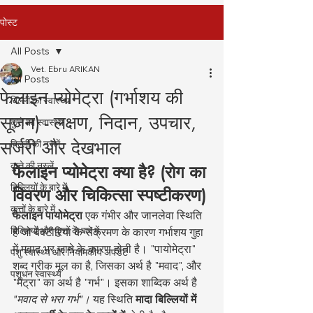
पोस्ट
All Posts
Vet. Ebru ARIKAN
All Posts
फेलाइन प्योमेट्रा (गर्भाशय की
बिल्ली का स्वास्थ्य
सूजन) - लक्षण, निदान, उपचार,
कुत्ते का स्वास्थ्य
सर्जरी और देखभाल
बिल्ली की नस्लें
कुत्ते की नस्लें
फेलाइन प्योमेट्रा क्या है? (रोग का 
बिल्लियों के बारे में
विवरण और चिकित्सा स्पष्टीकरण)
कुत्तों के बारे में
फेलाइन पायोमेट्रा
 एक गंभीर और जानलेवा स्थिति 
बिल्लियों और कुत्तों के बारे में
है जो बैक्टीरिया के संक्रमण के कारण गर्भाशय गुहा 
में मवाद भर जाने के कारण होती है। "पायोमेट्रा" 
पशु स्वास्थ्य और नियामकीय अपडेट
शब्द ग्रीक मूल का है, जिसका अर्थ है "मवाद", और 
पशुधन स्वास्थ्य
"मेट्रा" का अर्थ है "गर्भ"। इसका शाब्दिक अर्थ है 
"मवाद से भरा गर्भ"।
 यह स्थिति 
मादा बिल्लियों में 