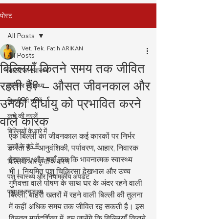
पोस्ट
All Posts
Vet. Tek. Fatih ARIKAN
All Posts
बिल्लियाँ कितने समय तक जीवित
बिल्ली का स्वास्थ्य
रहती हैं? – औसत जीवनकाल और
कुत्ते का स्वास्थ्य
उनकी दीर्घायु को प्रभावित करने
बिल्ली की नस्लें
कुत्ते की नस्लें
वाले कारक
बिल्लियों के बारे में
एक बिल्ली का जीवनकाल कई कारकों पर निर्भर 
कुत्तों के बारे में
करता है—आनुवंशिकी, पर्यावरण, आहार, निवारक 
देखभाल, और यहाँ तक कि भावनात्मक स्वास्थ्य 
बिल्लियों और कुत्तों के बारे में
भी। नियमित पशु चिकित्सा देखभाल और उच्च 
पशु स्वास्थ्य और नियामकीय अपडेट
गुणवत्ता वाले पोषण के साथ घर के अंदर रहने वाली 
पशुधन स्वास्थ्य
बिल्ली, बाहरी खतरों में रहने वाली बिल्ली की तुलना 
में कहीं अधिक समय तक जीवित रह सकती है। इस 
विस्तृत मार्गदर्शिका में, हम जानेंगे कि बिल्लियाँ कितने 